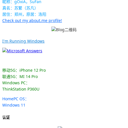
昵称：gOxiA，SuFan
真名：苏繁（苏凡）
居住：郑州，原居：洛阳
Check out my about.me profile!
I'm Running Windows
移动5G：iPhone 12 Pro
联通5G：MI 14 Pro
Windows PC：
ThinkStation P360U
HomePC OS：
Windows 11
认证