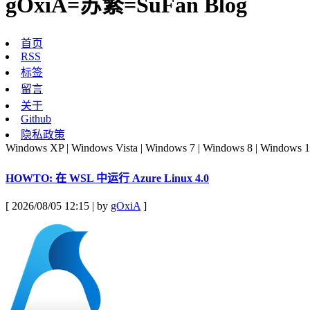
gOxiA=苏繁=SuFan Blog
首页
RSS
标签
留言
关于
Github
隐私政策
Windows XP | Windows Vista | Windows 7 | Windows 8 | Windows 1
HOWTO: 在 WSL 中运行 Azure Linux 4.0
[ 2026/08/05 12:15 | by
gOxiA
]