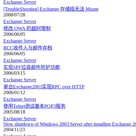
Exchange Server
[TroubleShooting] Exchange 存储组无法 Mount
2008/07/28
Exchange Server
修改 OWA 的超时限制
2006/06/05
Exchange Server
BCC收件人与邮件存档
2006/06/05
Exchange Server
实现SPF垃圾邮件防护功能
2006/03/15
Exchange Server
单台Exchange2003实现RPC over HTTP
2006/01/12
Exchange Server
使用Telnet测试基本POP3服务
2005/08/18
Exchange Server
Slow shutdown of Windows 2003 Server after installing Exchange 2
2004/11/23