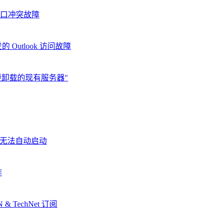
 端口冲突故障
发的 Outlook 访问故障
请指定要卸载的现有服务器"
2007 无法自动启动
作
DN & TechNet 订阅