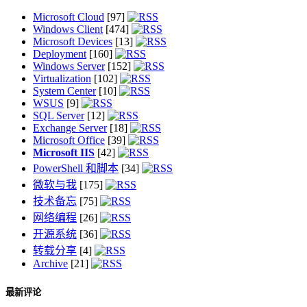
Microsoft Cloud
[97]
Windows Client
[474]
Microsoft Devices
[13]
Deployment
[160]
Windows Server
[152]
Virtualization
[102]
System Center
[10]
WSUS
[9]
SQL Server
[12]
Exchange Server
[18]
Microsoft Office
[39]
Microsoft IIS
[42]
PowerShell 和脚本
[34]
微软与我
[175]
技术备忘
[75]
网络编程
[26]
开源系统
[36]
转载分享
[4]
Archive
[21]
最新评论