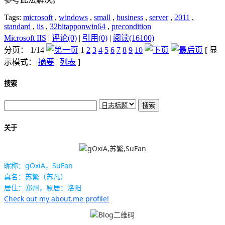
Tags:
microsoft
,
windows
,
small
,
business
,
server
,
2011
,
standard
,
iis
,
32bitapponwin64
,
precondition
Microsoft IIS
|
评论(0)
|
引用(0)
|
阅读(16100)
分页： 1/14
1
2
3
4
5
6
7
8
9
10
[ 显
示模式：
摘要
|
列表
]
搜索
关于
昵称：gOxiA，SuFan
真名：苏繁（苏凡）
居住：郑州，原居：洛阳
Check out my about.me profile!