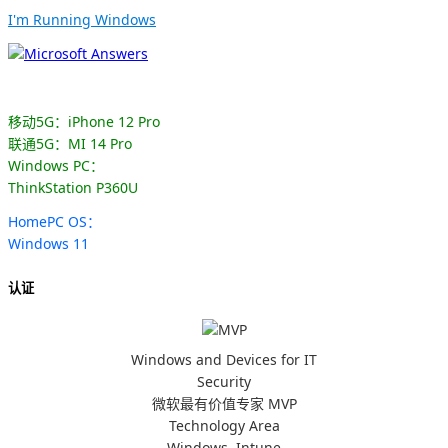
I'm Running Windows
移动5G：iPhone 12 Pro
联通5G：MI 14 Pro
Windows PC：
ThinkStation P360U
HomePC OS：
Windows 11
认证
Windows and Devices for IT
Security
微软最有价值专家 MVP
Technology Area
Windows, Intune