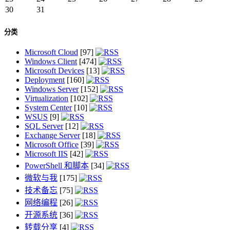
30
31
分类
Microsoft Cloud
[97]
Windows Client
[474]
Microsoft Devices
[13]
Deployment
[160]
Windows Server
[152]
Virtualization
[102]
System Center
[10]
WSUS
[9]
SQL Server
[12]
Exchange Server
[18]
Microsoft Office
[39]
Microsoft IIS
[42]
PowerShell 和脚本
[34]
微软与我
[175]
技术备忘
[75]
网络编程
[26]
开源系统
[36]
转载分享
[4]