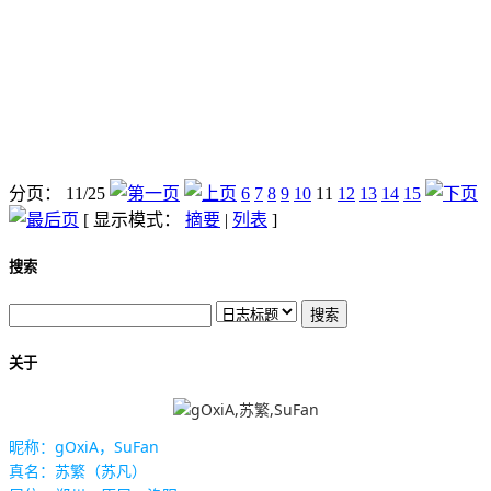
分页： 11/25
6
7
8
9
10
11
12
13
14
15
[ 显示模式：
摘要
|
列表
]
搜索
关于
昵称：gOxiA，SuFan
真名：苏繁（苏凡）