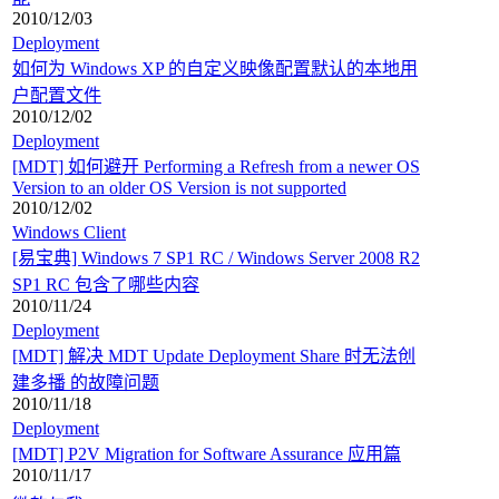
2010/12/03
Deployment
如何为 Windows XP 的自定义映像配置默认的本地用
户配置文件
2010/12/02
Deployment
[MDT] 如何避开 Performing a Refresh from a newer OS
Version to an older OS Version is not supported
2010/12/02
Windows Client
[易宝典] Windows 7 SP1 RC / Windows Server 2008 R2
SP1 RC 包含了哪些内容
2010/11/24
Deployment
[MDT] 解决 MDT Update Deployment Share 时无法创
建多播 的故障问题
2010/11/18
Deployment
[MDT] P2V Migration for Software Assurance 应用篇
2010/11/17