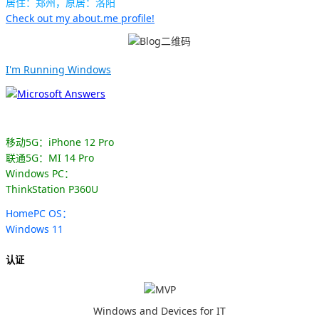
居住：郑州，原居：洛阳
Check out my about.me profile!
I'm Running Windows
移动5G：iPhone 12 Pro
联通5G：MI 14 Pro
Windows PC：
ThinkStation P360U
HomePC OS：
Windows 11
认证
Windows and Devices for IT