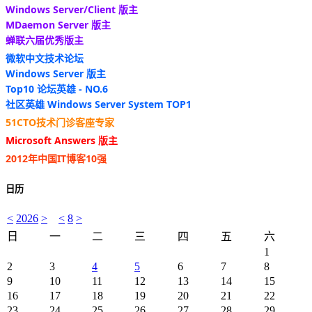
Windows Server/Client 版主
MDaemon Server 版主
蝉联六届优秀版主
微软中文技术论坛
Windows Server 版主
Top10 论坛英雄 - NO.6
社区英雄 Windows Server System TOP1
51CTO技术门诊客座专家
Microsoft Answers 版主
2012年中国IT博客10强
日历
<
2026
>
<
8
>
日
一
二
三
四
五
六
1
2
3
4
5
6
7
8
9
10
11
12
13
14
15
16
17
18
19
20
21
22
23
24
25
26
27
28
29