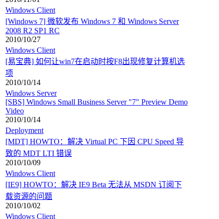
Windows Client
[Windows 7] 微软发布 Windows 7 和 Windows Server
2008 R2 SP1 RC
2010/10/27
Windows Client
[易宝典] 如何让win7在启动时按F8出现修复计算机选
项
2010/10/14
Windows Server
[SBS] Windows Small Business Server "7" Preview Demo
Video
2010/10/14
Deployment
[MDT] HOWTO：解决 Virtual PC 下因 CPU Speed 导
致的 MDT LTI 错误
2010/10/09
Windows Client
[IE9] HOWTO：解决 IE9 Beta 无法从 MSDN 订阅下
载资源的问题
2010/10/02
Windows Client