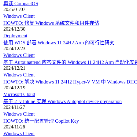
再谈 CompactOS
2025/01/07
Windows Client
HOWTO: 修复 Windows 系统文件和组件存储
2024/12/30
Deployment
使用 WDS 部署 Windows 11 24H2 Arm 的可行性研究
2024/12/23
Windows Client
基于 Autounattend 应答文件的 Windows 11 24H2 Arm 自动化安
2024/12/21
Windows Client
HOWTO: 解决 Windows 11 24H2 Hyper-V VM 中 Windows D
2024/12/19
Microsoft Cloud
基于 21v Intune 实现 Windows Autopilot device preparation
2024/11/27
Windows Client
HOWTO: 统一配置管理 Copilot Key
2024/11/26
Windows Client