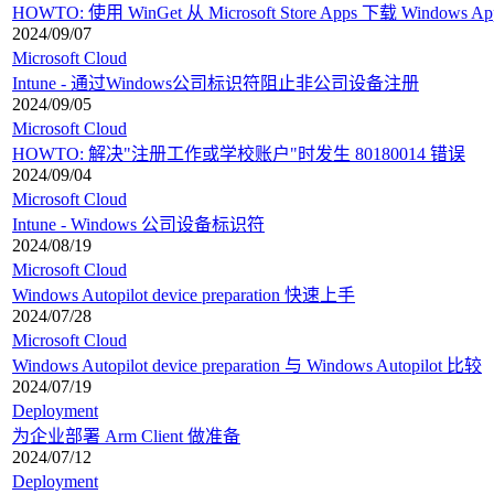
HOWTO: 使用 WinGet 从 Microsoft Store Apps 下载 Window
2024/09/07
Microsoft Cloud
Intune - 通过Windows公司标识符阻止非公司设备注册
2024/09/05
Microsoft Cloud
HOWTO: 解决"注册工作或学校账户"时发生 80180014 错误
2024/09/04
Microsoft Cloud
Intune - Windows 公司设备标识符
2024/08/19
Microsoft Cloud
Windows Autopilot device preparation 快速上手
2024/07/28
Microsoft Cloud
Windows Autopilot device preparation 与 Windows Autopilot 比较
2024/07/19
Deployment
为企业部署 Arm Client 做准备
2024/07/12
Deployment