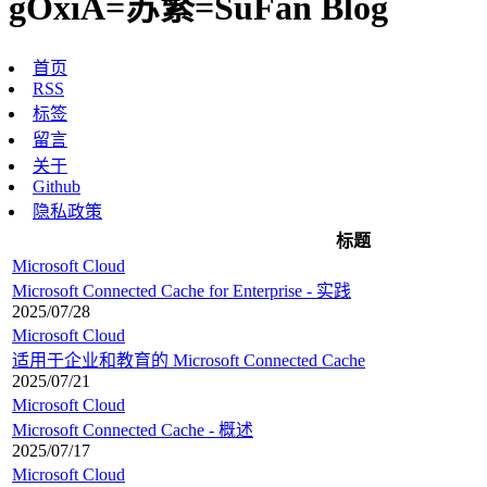
gOxiA=苏繁=SuFan Blog
首页
RSS
标签
留言
关于
Github
隐私政策
标题
Microsoft Cloud
Microsoft Connected Cache for Enterprise - 实践
2025/07/28
Microsoft Cloud
适用于企业和教育的 Microsoft Connected Cache
2025/07/21
Microsoft Cloud
Microsoft Connected Cache - 概述
2025/07/17
Microsoft Cloud