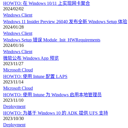
HOWTO: 在 Windows 10/11 上实现网卡聚合
2024/02/02
Windows Client
Windows 11 Insider Preview 26040 发布全新 Windows Setup 体验
2024/01/28
Windows Client
Windows Setup 错误 Module_Init_HWRequirements
2024/01/16
Windows Client
微软公布 Windows App 预览
2023/11/27
Microsoft Cloud
HOWTO: 使用 Intune 配置 LAPS
2023/11/14
Microsoft Cloud
HOWTO: 使用 Intune 为 Windows 启用本地管理员
2023/11/10
Deployment
HOWTO: 为基于 Windows 10 的 ADK 提供 UFS 支持
2023/10/30
Deployment