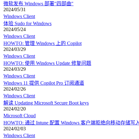
微软发布 Windows 部署"四部曲"
2024/05/31
Windows Client
体验 Sudo for Windows
2024/05/24
Windows Client
HOWTO: 管理 Windows 上的 Copilot
2024/03/29
Windows Client
HOWTO: 使用 Windows Update 修复问题
2024/03/29
Windows Client
Windows 11 提供 Copilot Pro 订阅通道
2024/02/26
Windows Client
解读 Updating Microsoft Secure Boot keys
2024/02/20
Microsoft Cloud
HOWTO: 通过 Intune 配置 Windows 客户端拒绝向移动存储
2024/02/03
Windows Client