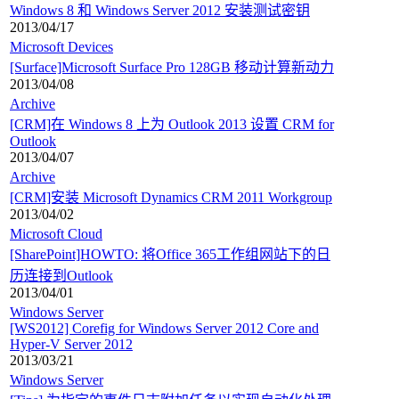
Windows 8 和 Windows Server 2012 安装测试密钥
2013/04/17
Microsoft Devices
[Surface]Microsoft Surface Pro 128GB 移动计算新动力
2013/04/08
Archive
[CRM]在 Windows 8 上为 Outlook 2013 设置 CRM for
Outlook
2013/04/07
Archive
[CRM]安装 Microsoft Dynamics CRM 2011 Workgroup
2013/04/02
Microsoft Cloud
[SharePoint]HOWTO: 将Office 365工作组网站下的日
历连接到Outlook
2013/04/01
Windows Server
[WS2012] Corefig for Windows Server 2012 Core and
Hyper-V Server 2012
2013/03/21
Windows Server