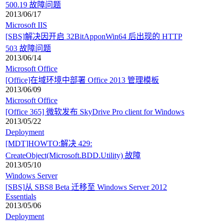
500.19 故障问题
2013/06/17
Microsoft IIS
[SBS]解决因开启 32BitApponWin64 后出现的 HTTP
503 故障问题
2013/06/14
Microsoft Office
[Office]在域环境中部署 Office 2013 管理模板
2013/06/09
Microsoft Office
[Office 365] 微软发布 SkyDrive Pro client for Windows
2013/05/22
Deployment
[MDT]HOWTO:解决 429:
CreateObject(Microsoft.BDD.Utility) 故障
2013/05/10
Windows Server
[SBS]从 SBS8 Beta 迁移至 Windows Server 2012
Essentials
2013/05/06
Deployment