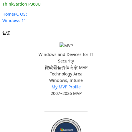
ThinkStation P360U
HomePC OS：
Windows 11
认证
Windows and Devices for IT
Security
微软最有价值专家 MVP
Technology Area
Windows, Intune
My MVP Profile
2007~2026 MVP