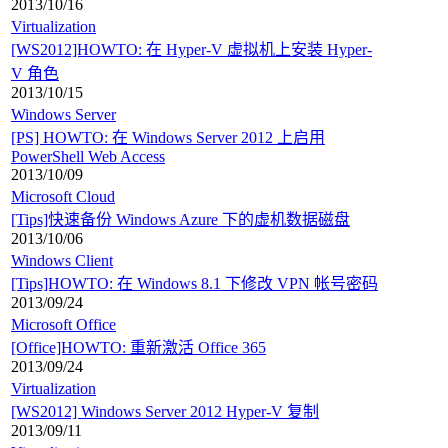
2013/10/16
Virtualization
[WS2012]HOWTO: 在 Hyper-V 虚拟机上安装 Hyper-
V 角色
2013/10/15
Windows Server
[PS] HOWTO: 在 Windows Server 2012 上启用
PowerShell Web Access
2013/10/09
Microsoft Cloud
[Tips]快速备份 Windows Azure 下的虚机数据磁盘
2013/10/06
Windows Client
[Tips]HOWTO: 在 Windows 8.1 下修改 VPN 帐号密码
2013/09/24
Microsoft Office
[Office]HOWTO: 重新激活 Office 365
2013/09/24
Virtualization
[WS2012] Windows Server 2012 Hyper-V 复制
2013/09/11