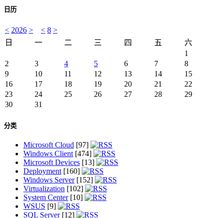
日历
<
2026
>
<
8
>
日
一
二
三
四
五
六
1
2
3
4
5
6
7
8
9
10
11
12
13
14
15
16
17
18
19
20
21
22
23
24
25
26
27
28
29
30
31
分类
Microsoft Cloud
[97]
Windows Client
[474]
Microsoft Devices
[13]
Deployment
[160]
Windows Server
[152]
Virtualization
[102]
System Center
[10]
WSUS
[9]
SQL Server
[12]