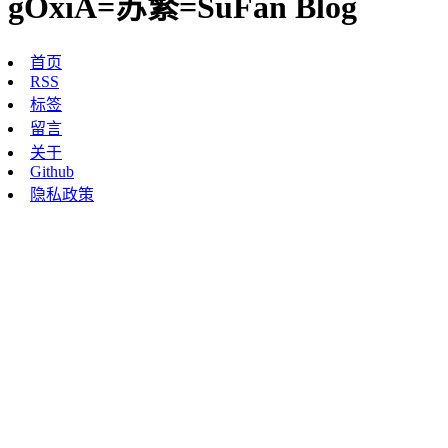
gOxiA=苏繁=SuFan Blog
首页
RSS
标签
留言
关于
Github
隐私政策