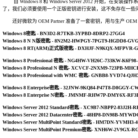
自 Windows 8 和 Windows Server 201
了，我们必须要使用一个正版密钥进行安装，这不免存在一些
还好微软为 OEM Partner 准备了一套密钥，用与生产
Windows 8密匙 - BN3D2-R7TKB-3YPBD-8DRP2-27GG4
Windows 8 N N版密匙 - 8N2M2-HWPGY-7PGT9-HGDD8-GV
Windows 8 RT(ARM)正式版密匙 - DXHJF-N9KQX-MFPVR-
Windows 8 Professional 密匙 - NG4HW-VH26C-733KW-K6F98
Windows 8 Professional N 密匙- XCVCF-2NXM9-723PB-MH
Windows 8 Professional with WMC 密匙- GNBB8-YVD74-QJ
Windows 8 Enterprise密匙 - 32JNW-9KQ84-P47T8-D8GGY-
Windows 8 Enterprise N密匙 - JMNMF-RHW7P-DMY6X-RF
Windows Server 2012 Standard密匙 - XC9B7-NBPP2-83J2H
Windows Server 2012 Datacenter密匙 - 48HP8-DN98B-MYW
Windows Server MultiPoint Standard密匙 - HM7DN-YVMH3
Windows Server MultiPoint Premium密匙- XNH6W-2V9GX-