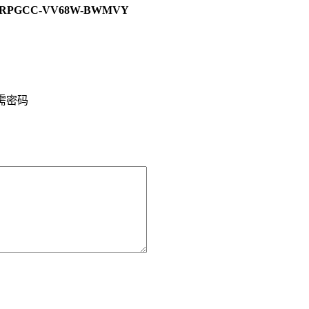
JW-RPGCC-VV68W-BWMVY
需密码