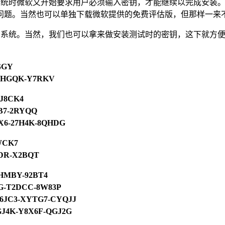
2 开始，在安装操作系统时微软又开始要求用户必须输入密钥，才能继续
问题。当然也可以单独下载微软提供的免费评估版，但那样一来
 OEM 系统。当然，我们也可以拿来做安装测试时的密钥，这下
GGY
GHGQK-Y7RKV
-J8CK4
CB7-2RYQQ
HX6-27H4K-8QHDG
CWCK7
3DR-X2BQT
-RHMBY-92BT4
DG-T2DCC-8W83P
-46JC3-XYTG7-CYQJJ
RGJ4K-Y8X6F-QGJ2G