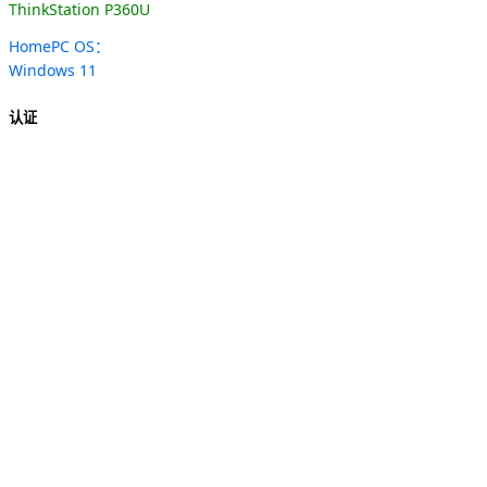
ThinkStation P360U
HomePC OS：
Windows 11
认证