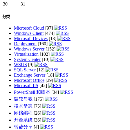
30
31
分类
Microsoft Cloud
[97]
Windows Client
[474]
Microsoft Devices
[13]
Deployment
[160]
Windows Server
[152]
Virtualization
[102]
System Center
[10]
WSUS
[9]
SQL Server
[12]
Exchange Server
[18]
Microsoft Office
[39]
Microsoft IIS
[42]
PowerShell 和脚本
[34]
微软与我
[175]
技术备忘
[75]
网络编程
[26]
开源系统
[36]
转载分享
[4]