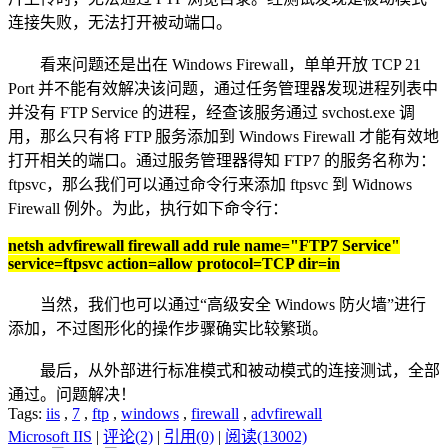
连接失败，无法打开被动端口。
看来问题还是出在 Windows Firewall，单单开放 TCP 21
Port 并不能有效解决该问题，通过任务管理器发现进程列表中
并没有 FTP Service 的进程，经查该服务通过 svchost.exe 调
用，那么只有将 FTP 服务添加到 Windows Firewall 才能有效地
打开相关的端口。通过服务管理器得知 FTP7 的服务名称为：
ftpsvc，那么我们可以通过命令行来添加 ftpsvc 到 Widnows
Firewall 例外。为此，执行如下命令行：
netsh advfirewall firewall add rule name="FTP7 Service"
service=ftpsvc action=allow protocol=TCP dir=in
当然，我们也可以通过“高级安全 Windows 防火墙”进行
添加，不过图形化的操作步骤确实比较繁琐。
最后，从外部进行标准模式和被动模式的连接测试，全部
通过。问题解决！
Tags:
iis
,
7
,
ftp
,
windows
,
firewall
,
advfirewall
Microsoft IIS
|
评论(2)
|
引用(0)
|
阅读(13002)