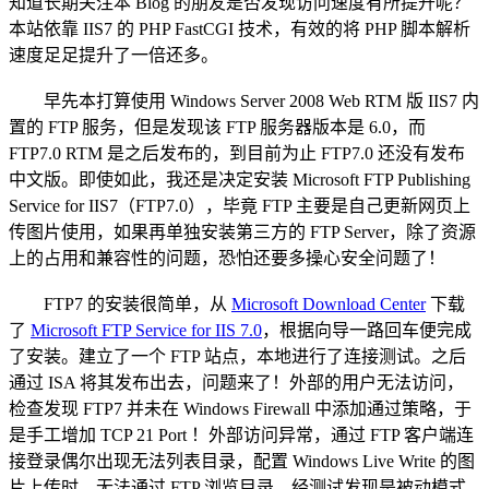
知道长期关注本 Blog 的朋友是否发现访问速度有所提升呢？
本站依靠 IIS7 的 PHP FastCGI 技术，有效的将 PHP 脚本解析
速度足足提升了一倍还多。
早先本打算使用 Windows Server 2008 Web RTM 版 IIS7 内
置的 FTP 服务，但是发现该 FTP 服务器版本是 6.0，而
FTP7.0 RTM 是之后发布的，到目前为止 FTP7.0 还没有发布
中文版。即使如此，我还是决定安装 Microsoft FTP Publishing
Service for IIS7（FTP7.0），毕竟 FTP 主要是自己更新网页上
传图片使用，如果再单独安装第三方的 FTP Server，除了资源
上的占用和兼容性的问题，恐怕还要多操心安全问题了！
FTP7 的安装很简单，从
Microsoft Download Center
下载
了
Microsoft FTP Service for IIS 7.0
，根据向导一路回车便完成
了安装。建立了一个 FTP 站点，本地进行了连接测试。之后
通过 ISA 将其发布出去，问题来了！外部的用户无法访问，
检查发现 FTP7 并未在 Windows Firewall 中添加通过策略，于
是手工增加 TCP 21 Port ！外部访问异常，通过 FTP 客户端连
接登录偶尔出现无法列表目录，配置 Windows Live Write 的图
片上传时，无法通过 FTP 浏览目录。经测试发现是被动模式