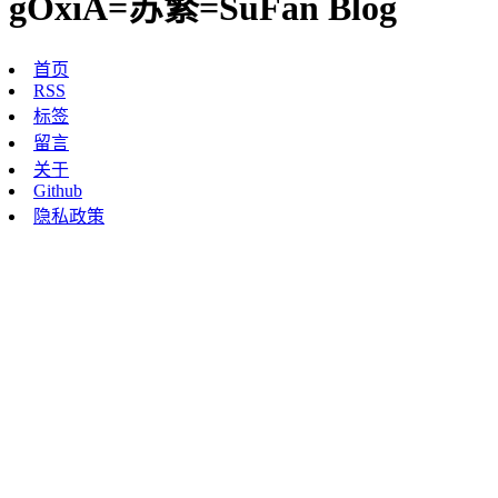
gOxiA=苏繁=SuFan Blog
首页
RSS
标签
留言
关于
Github
隐私政策