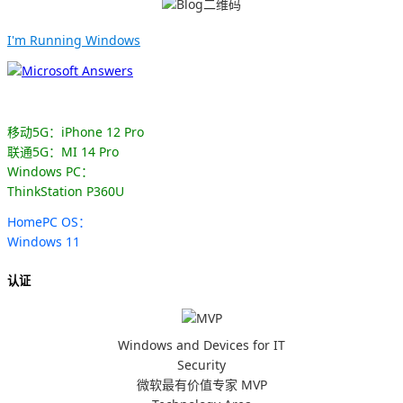
I'm Running Windows
移动5G：iPhone 12 Pro
联通5G：MI 14 Pro
Windows PC：
ThinkStation P360U
HomePC OS：
Windows 11
认证
Windows and Devices for IT
Security
微软最有价值专家 MVP