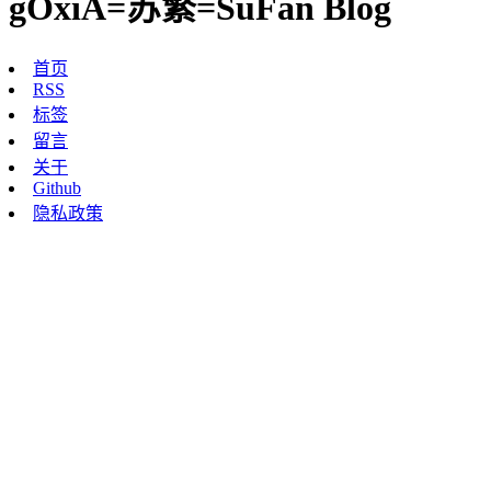
gOxiA=苏繁=SuFan Blog
首页
RSS
标签
留言
关于
Github
隐私政策