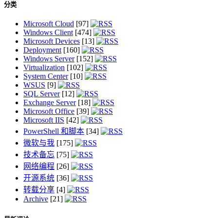
分类
Microsoft Cloud
[97]
Windows Client
[474]
Microsoft Devices
[13]
Deployment
[160]
Windows Server
[152]
Virtualization
[102]
System Center
[10]
WSUS
[9]
SQL Server
[12]
Exchange Server
[18]
Microsoft Office
[39]
Microsoft IIS
[42]
PowerShell 和脚本
[34]
微软与我
[175]
技术备忘
[75]
网络编程
[26]
开源系统
[36]
转载分享
[4]
Archive
[21]