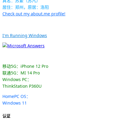
真名：苏繁（苏凡）
居住：郑州，原居：洛阳
Check out my about.me profile!
I'm Running Windows
移动5G：iPhone 12 Pro
联通5G：MI 14 Pro
Windows PC：
ThinkStation P360U
HomePC OS：
Windows 11
认证