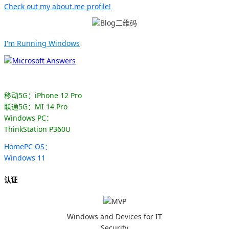
Check out my about.me profile!
I'm Running Windows
移动5G：iPhone 12 Pro
联通5G：MI 14 Pro
Windows PC：
ThinkStation P360U
HomePC OS：
Windows 11
认证
Windows and Devices for IT
Security