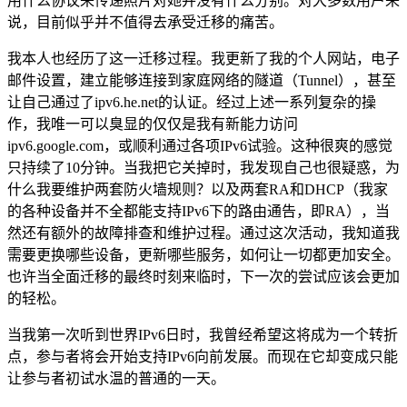
用什么协议来传递照片对她并没有什么分别。对大多数用户来
说，目前似乎并不值得去承受迁移的痛苦。
我本人也经历了这一迁移过程。我更新了我的个人网站，电子
邮件设置，建立能够连接到家庭网络的隧道（Tunnel），甚至
让自己通过了ipv6.he.net的认证。经过上述一系列复杂的操
作，我唯一可以臭显的仅仅是我有新能力访问
ipv6.google.com，或顺利通过各项IPv6试验。这种很爽的感觉
只持续了10分钟。当我把它关掉时，我发现自己也很疑惑，为
什么我要维护两套防火墙规则？以及两套RA和DHCP（我家
的各种设备并不全都能支持IPv6下的路由通告，即RA），当
然还有额外的故障排查和维护过程。通过这次活动，我知道我
需要更换哪些设备，更新哪些服务，如何让一切都更加安全。
也许当全面迁移的最终时刻来临时，下一次的尝试应该会更加
的轻松。
当我第一次听到世界IPv6日时，我曾经希望这将成为一个转折
点，参与者将会开始支持IPv6向前发展。而现在它却变成只能
让参与者初试水温的普通的一天。