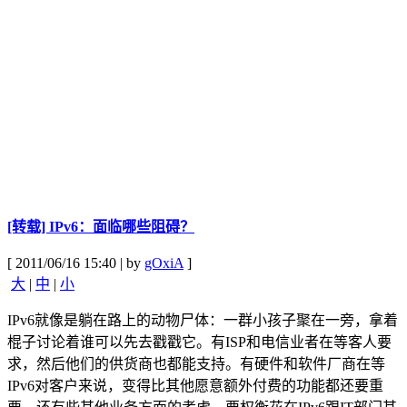
[转载] IPv6：面临哪些阻碍？
[ 2011/06/16 15:40 | by
gOxiA
]
大
|
中
|
小
IPv6就像是躺在路上的动物尸体：一群小孩子聚在一旁，拿着
棍子讨论着谁可以先去戳戳它。有ISP和电信业者在等客人要
求，然后他们的供货商也都能支持。有硬件和软件厂商在等
IPv6对客户来说，变得比其他愿意额外付费的功能都还要重