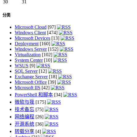
30
31
分类
Microsoft Cloud
[97]
Windows Client
[474]
Microsoft Devices
[13]
Deployment
[160]
Windows Server
[152]
Virtualization
[102]
System Center
[10]
WSUS
[9]
SQL Server
[12]
Exchange Server
[18]
Microsoft Office
[39]
Microsoft IIS
[42]
PowerShell 和脚本
[34]
微软与我
[175]
技术备忘
[75]
网络编程
[26]
开源系统
[36]
转载分享
[4]