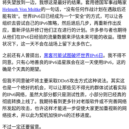
将失望放到一边，我想这是最好的结果。套用德国军事战略家
Helmuth Von Moltke
的一句话，“没有任何作战计划在遇敌后还
能有效”。世界IPv6日已经成为一个“安全”的方式，可以让各
组织去尝试自己的IPv6策略，然后退后几步，再重新作出反
应，重新评估并修订他们正在进行的计划。许多参与者也期待
从他们在IPv6日经验的流量数据来评估未来可能的收益。理想
状况下，这一天不会在战场上留下太多伤亡。
之前还有人曾提出，
黑客可能试图破坏世界IPv6日
。我不得不
同意。只有心地善良的IPv6追星族会在这一天使用IPv6，这的
确是个天真的期望。
但我不同意破坏将主要采取DDoS攻击方式这种说法。其实这
也是一个绝好的机会，可以让那些见不得光的群体试试看实际
的IPv6网络，虽然大部分都只是测试性质，小部分则已经真的
彻底转换上线了。我期待看到更多针对老版软件或不完善网络
所发起的攻击，也许这样才能进一步促使大家更加重视新的网
络技术，并以此为契机加快IPv6的迁移进度。
不过一定还要留意。