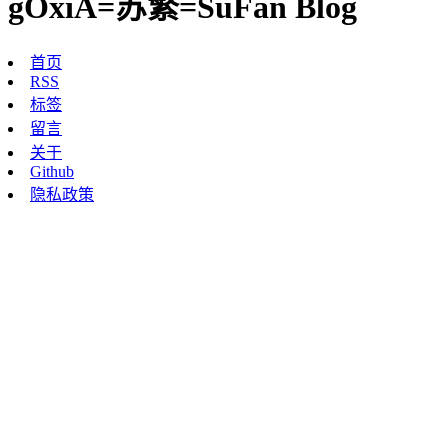
gOxiA=苏繁=SuFan Blog
首页
RSS
标签
留言
关于
Github
隐私政策