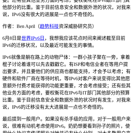
要。还有些其他业务方面的考虑，要权衡花在IPv6跟IT部门其
他部分的比重。鉴于目前信息安全和数据外泄的状况，对我来
说，IPv6没有很大的进展是一点也不奇怪的。
作者：Ben April（
趋势科技
资深威胁研究员）
6月8日是
世界IPv6日
，我想我应该花点时间来阐述截至目前
IPv6的迁移状况，以及最近可能发生的事情。
IPv6就像是躺在路上的动物尸体：一群小孩子聚在一旁，拿着
棍子讨论着谁可以先去戳戳它。有ISP和电信业者在等用户提
出要求，并且要他们的供应商也都能支持，才会予以考虑；有
硬件和软件厂商在等待时机，等IPv6对客户来说变得比其他愿
意额外付费才能获得的功能更重要，才会考虑接受；还有些其
他业务方面的考虑，要权衡花在IPv6与IT部门其他部分的预算
比重。鉴于目前信息安全和数据外泄的状况时有发生，对我来
说，IPv6的迁移没有太大进展是一点也不奇怪的。
最后提到一般用户。如果没有杀手级的应用，对于一般用户来
说，很难有动机考虑使用IPv6。奶奶想要看到孙子的照片，使