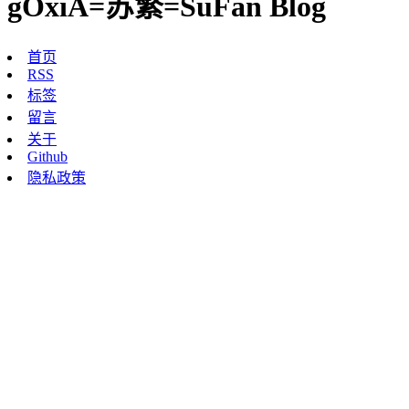
gOxiA=苏繁=SuFan Blog
首页
RSS
标签
留言
关于
Github
隐私政策