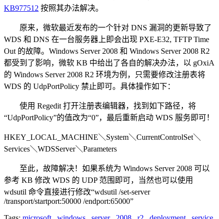
KB977512
按照其办法解决。
原来，微软最近发布的一个针对 DNS 漏洞的更新导致了
WDS 和 DNS 在一台服务器上即会出现 PXE-E32, TFTP Time
Out 的故障。Windows Server 2008 和 Windows Server 2008 R2
都受到了影响，微软 KB 中给出了各自的解决办法，以 gOxiA
的 Windows Server 2008 R2 环境为例，只需要修改注册表将
WDS 的 UdpPortPolicy 禁止即可。具体操作如下：
使用 Regedit 打开注册表编辑器，找到如下路径，将
“UdpPortPolicy”的值改为“0”，最后重新启动 WDS 服务即可！
HKEY_LOCAL_MACHINE＼System＼CurrentControlSet＼
Services＼WDSServer＼Parameters
至此，故障解决！如果系统为 Windows Server 2008 可以
参考 KB 修改 WDS 的 UDP 范围即可，当然也可以使用
wdsutil 命令直接进行修改“wdsutil /set-server
/transport/startport:50000 /endport:65000”
Tags:
microsoft
,
windows
,
server
,
2008
,
r2
,
deployment
,
service