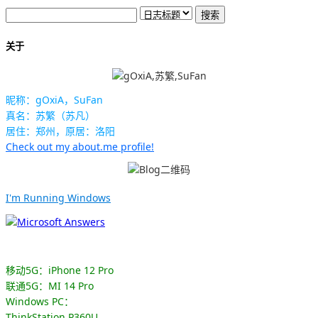
关于
昵称：gOxiA，SuFan
真名：苏繁（苏凡）
居住：郑州，原居：洛阳
Check out my about.me profile!
I'm Running Windows
移动5G：iPhone 12 Pro
联通5G：MI 14 Pro
Windows PC：
ThinkStation P360U