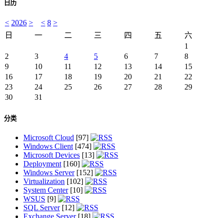
日历
<
2026
>
<
8
>
日
一
二
三
四
五
六
1
2
3
4
5
6
7
8
9
10
11
12
13
14
15
16
17
18
19
20
21
22
23
24
25
26
27
28
29
30
31
分类
Microsoft Cloud
[97]
Windows Client
[474]
Microsoft Devices
[13]
Deployment
[160]
Windows Server
[152]
Virtualization
[102]
System Center
[10]
WSUS
[9]
SQL Server
[12]
Exchange Server
[18]