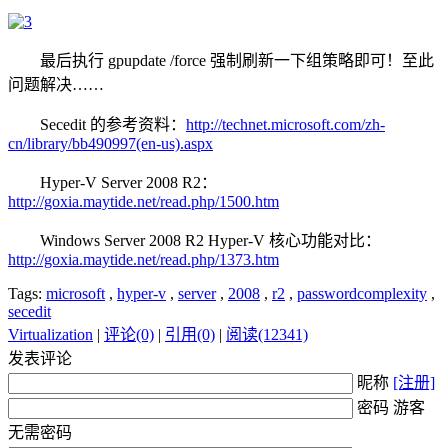
最后执行 gpupdate /force 强制刷新一下组策略即可！至此
问题解决……
Secedit 的参考资料：
http://technet.microsoft.com/zh-
cn/library/bb490997(en-us).aspx
Hyper-V Server 2008 R2：
http://goxia.maytide.net/read.php/1500.htm
Windows Server 2008 R2 Hyper-V 核心功能对比：
http://goxia.maytide.net/read.php/1373.htm
Tags:
microsoft
,
hyper-v
,
server
,
2008
,
r2
,
passwordcomplexity
,
secedit
Virtualization
|
评论(0)
|
引用(0)
|
阅读(12341)
发表评论
昵称
[注册]
密码 游客
无需密码