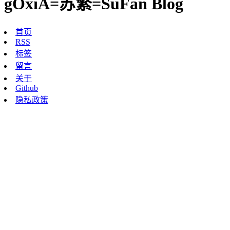
gOxiA=苏繁=SuFan Blog
首页
RSS
标签
留言
关于
Github
隐私政策