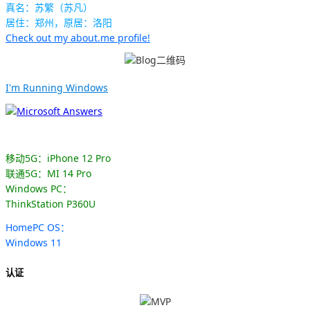
真名：苏繁（苏凡）
居住：郑州，原居：洛阳
Check out my about.me profile!
I'm Running Windows
移动5G：iPhone 12 Pro
联通5G：MI 14 Pro
Windows PC：
ThinkStation P360U
HomePC OS：
Windows 11
认证