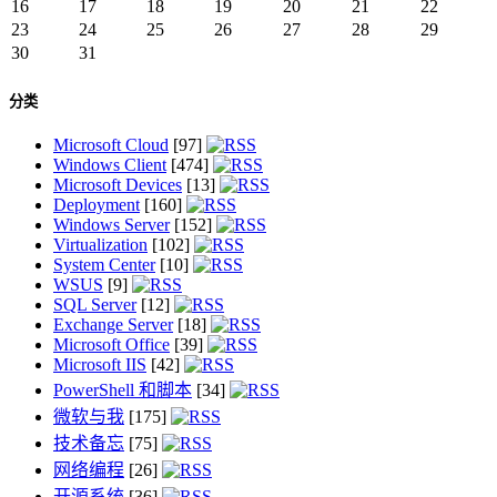
16
17
18
19
20
21
22
23
24
25
26
27
28
29
30
31
分类
Microsoft Cloud
[97]
Windows Client
[474]
Microsoft Devices
[13]
Deployment
[160]
Windows Server
[152]
Virtualization
[102]
System Center
[10]
WSUS
[9]
SQL Server
[12]
Exchange Server
[18]
Microsoft Office
[39]
Microsoft IIS
[42]
PowerShell 和脚本
[34]
微软与我
[175]
技术备忘
[75]
网络编程
[26]
开源系统
[36]