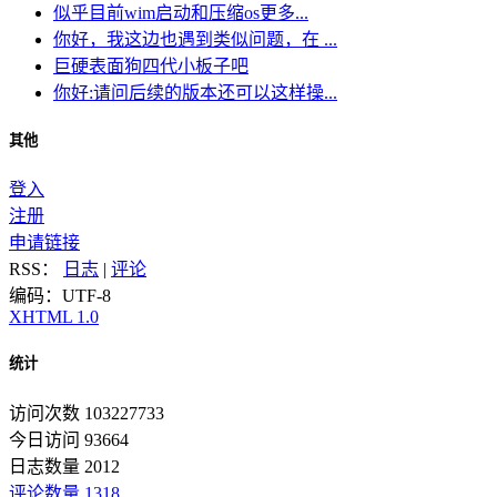
似乎目前wim启动和压缩os更多...
你好，我这边也遇到类似问题，在 ...
巨硬表面狗四代小板子吧
你好:请问后续的版本还可以这样操...
其他
登入
注册
申请链接
RSS：
日志
|
评论
编码：UTF-8
XHTML 1.0
统计
访问次数 103227733
今日访问 93664
日志数量 2012
评论数量 1318