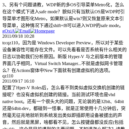
3、另有个问题请教，WDP新的多OS引导菜单Metro化，怎么
在这个模式下进入safe mode？貌似只有当默认OS是WDP时引
导菜单才图形化Metro，如果默认是win7则又恢复原来文本引
导菜单，这种情况下通过shift+f8可以进入WDP的safe mode。
gOxiA
2011/09/18 10:28
to:qz110，因为是 Windows Developer Preview，所以对于某些
设备兼容性可能存在文件。可以先看看是否系统有什么相关的
日志以协助我们分析原因。新版 Hyper-V 与之前版本的管理
界面几乎相同，Virtual Switch Manager...不就是虚拟网卡管理
么？在Actions窗体中New下面就有创建虚拟机的选项。
qz110
2011/09/17 16:10
配置了Hper-V Roles后，怎么看不到类似虚拟交换机创建的链
接呢？也没有虚拟机创建的链接。当前测试环境也是vhd
native boot。还有一个很头大的问题，无论装的是32bit、64bit
还是64bit-dev，都碰到一怪事，就是正常使用十几分钟后，突
然毫无征兆地就听到系统发出类似即插即用设备被拔出的声
音，然后就是黑屏，啥都看不见，怎么按键盘都没反应(包括