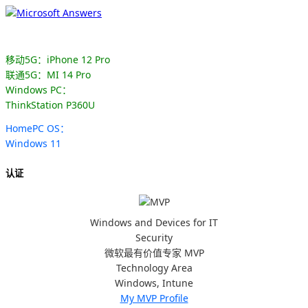
移动5G：iPhone 12 Pro
联通5G：MI 14 Pro
Windows PC：
ThinkStation P360U
HomePC OS：
Windows 11
认证
Windows and Devices for IT
Security
微软最有价值专家 MVP
Technology Area
Windows, Intune
My MVP Profile