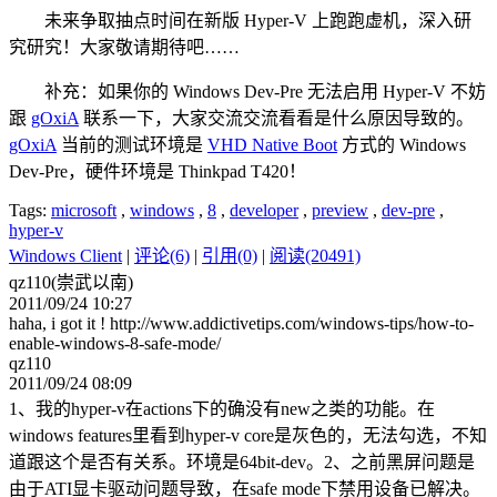
未来争取抽点时间在新版 Hyper-V 上跑跑虚机，深入研
究研究！大家敬请期待吧……
补充：如果你的 Windows Dev-Pre 无法启用 Hyper-V 不妨
跟
gOxiA
联系一下，大家交流交流看看是什么原因导致的。
gOxiA
当前的测试环境是
VHD Native Boot
方式的 Windows
Dev-Pre，硬件环境是 Thinkpad T420！
Tags:
microsoft
,
windows
,
8
,
developer
,
preview
,
dev-pre
,
hyper-v
Windows Client
|
评论(6)
|
引用(0)
|
阅读(20491)
qz110(崇武以南)
2011/09/24 10:27
haha, i got it ! http://www.addictivetips.com/windows-tips/how-to-
enable-windows-8-safe-mode/
qz110
2011/09/24 08:09
1、我的hyper-v在actions下的确没有new之类的功能。在
windows features里看到hyper-v core是灰色的，无法勾选，不知
道跟这个是否有关系。环境是64bit-dev。2、之前黑屏问题是
由于ATI显卡驱动问题导致，在safe mode下禁用设备已解决。