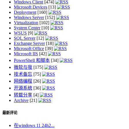
Windows Client
[474]
Microsoft Devices
[13]
Deployment
[160]
Windows Server
[152]
Virtualization
[102]
System Center
[10]
WSUS
[9]
SQL Server
[12]
Exchange Server
[18]
Microsoft Office
[39]
Microsoft IIS
[42]
PowerShell 和脚本
[34]
微软与我
[175]
技术备忘
[75]
网络编程
[26]
开源系统
[36]
转载分享
[4]
Archive
[21]
最新评论
在windows 11 24h2...