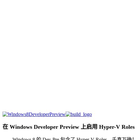
在 Windows Developer Preview 上启用 Hyper-V Roles
Windows 8 的 Dev-Pre 包含了 Hyper-V Roles，千真万确！