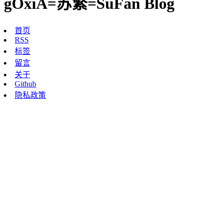
gOxiA=苏繁=SuFan Blog
首页
RSS
标签
留言
关于
Github
隐私政策