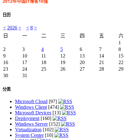
2012年中国IT博客10强
日历
<
2026
>
<
8
>
日
一
二
三
四
五
六
1
2
3
4
5
6
7
8
9
10
11
12
13
14
15
16
17
18
19
20
21
22
23
24
25
26
27
28
29
30
31
分类
Microsoft Cloud
[97]
Windows Client
[474]
Microsoft Devices
[13]
Deployment
[160]
Windows Server
[152]
Virtualization
[102]
System Center
[10]