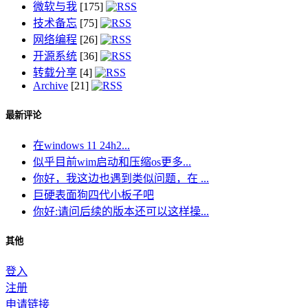
微软与我
[175]
技术备忘
[75]
网络编程
[26]
开源系统
[36]
转载分享
[4]
Archive
[21]
最新评论
在windows 11 24h2...
似乎目前wim启动和压缩os更多...
你好，我这边也遇到类似问题，在 ...
巨硬表面狗四代小板子吧
你好:请问后续的版本还可以这样操...
其他
登入
注册
申请链接