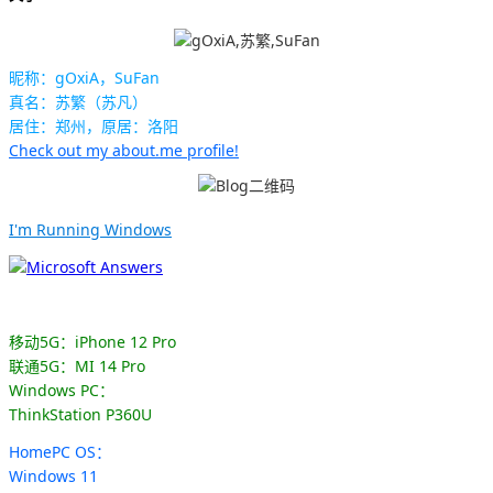
昵称：gOxiA，SuFan
真名：苏繁（苏凡）
居住：郑州，原居：洛阳
Check out my about.me profile!
I'm Running Windows
移动5G：iPhone 12 Pro
联通5G：MI 14 Pro
Windows PC：
ThinkStation P360U
HomePC OS：
Windows 11