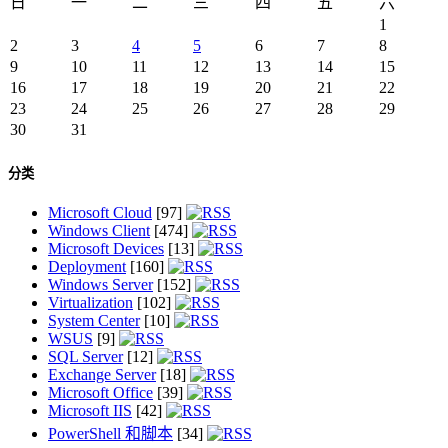
日
一
二
三
四
五
六
1
2
3
4
5
6
7
8
9
10
11
12
13
14
15
16
17
18
19
20
21
22
23
24
25
26
27
28
29
30
31
分类
Microsoft Cloud
[97]
Windows Client
[474]
Microsoft Devices
[13]
Deployment
[160]
Windows Server
[152]
Virtualization
[102]
System Center
[10]
WSUS
[9]
SQL Server
[12]
Exchange Server
[18]
Microsoft Office
[39]
Microsoft IIS
[42]
PowerShell 和脚本
[34]