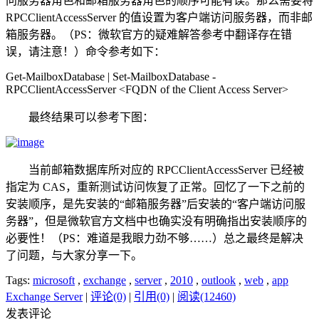
问服务器角色和邮箱服务器角色的顺序可能有误。那么需要将
RPCClientAccessServer 的值设置为客户端访问服务器，而非邮
箱服务器。（PS：微软官方的疑难解答参考中翻译存在错
误，请注意！）命令参考如下：
Get-MailboxDatabase | Set-MailboxDatabase -
RPCClientAccessServer <FQDN of the Client Access Server>
最终结果可以参考下图：
当前邮箱数据库所对应的 RPCClientAccessServer 已经被
指定为 CAS，重新测试访问恢复了正常。回忆了一下之前的
安装顺序，是先安装的“邮箱服务器”后安装的“客户端访问服
务器”，但是微软官方文档中也确实没有明确指出安装顺序的
必要性！（PS：难道是我眼力劲不够……）总之最终是解决
了问题，与大家分享一下。
Tags:
microsoft
,
exchange
,
server
,
2010
,
outlook
,
web
,
app
Exchange Server
|
评论(0)
|
引用(0)
|
阅读(12460)
发表评论