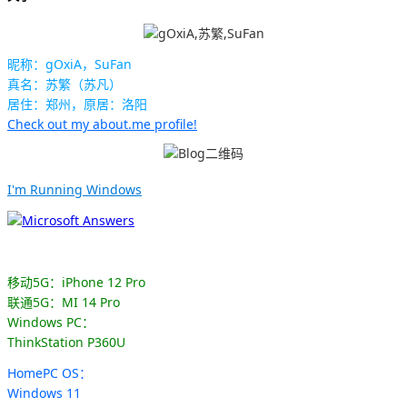
昵称：gOxiA，SuFan
真名：苏繁（苏凡）
居住：郑州，原居：洛阳
Check out my about.me profile!
I'm Running Windows
移动5G：iPhone 12 Pro
联通5G：MI 14 Pro
Windows PC：
ThinkStation P360U
HomePC OS：
Windows 11