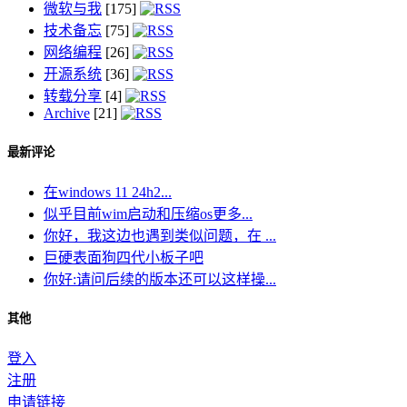
微软与我
[175]
技术备忘
[75]
网络编程
[26]
开源系统
[36]
转载分享
[4]
Archive
[21]
最新评论
在windows 11 24h2...
似乎目前wim启动和压缩os更多...
你好，我这边也遇到类似问题，在 ...
巨硬表面狗四代小板子吧
你好:请问后续的版本还可以这样操...
其他
登入
注册
申请链接