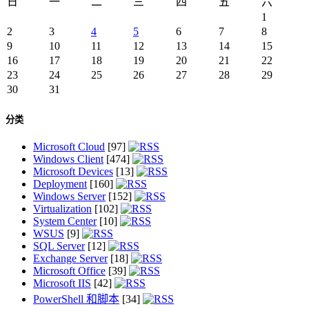
日
一
二
三
四
五
六
1
2
3
4
5
6
7
8
9
10
11
12
13
14
15
16
17
18
19
20
21
22
23
24
25
26
27
28
29
30
31
分类
Microsoft Cloud
[97]
Windows Client
[474]
Microsoft Devices
[13]
Deployment
[160]
Windows Server
[152]
Virtualization
[102]
System Center
[10]
WSUS
[9]
SQL Server
[12]
Exchange Server
[18]
Microsoft Office
[39]
Microsoft IIS
[42]
PowerShell 和脚本
[34]