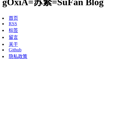
gOxiA=苏繁=SuFan Blog
首页
RSS
标签
留言
关于
Github
隐私政策