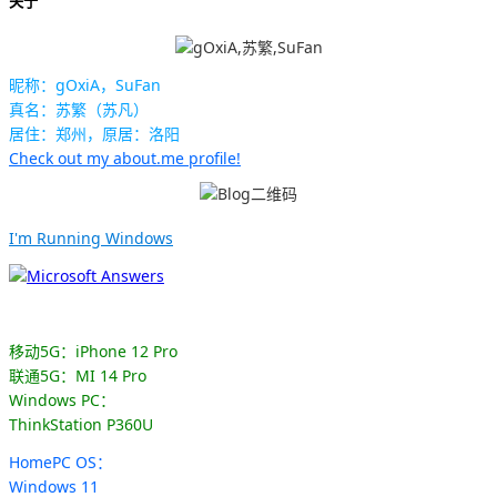
关于
昵称：gOxiA，SuFan
真名：苏繁（苏凡）
居住：郑州，原居：洛阳
Check out my about.me profile!
I'm Running Windows
移动5G：iPhone 12 Pro
联通5G：MI 14 Pro
Windows PC：
ThinkStation P360U
HomePC OS：
Windows 11