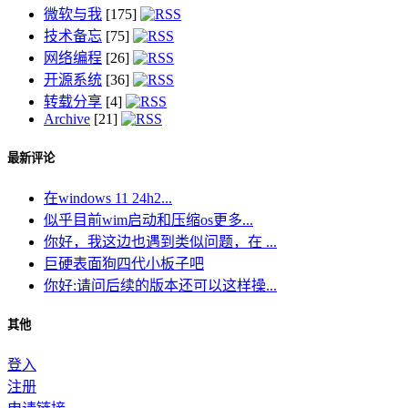
微软与我
[175]
技术备忘
[75]
网络编程
[26]
开源系统
[36]
转载分享
[4]
Archive
[21]
最新评论
在windows 11 24h2...
似乎目前wim启动和压缩os更多...
你好，我这边也遇到类似问题，在 ...
巨硬表面狗四代小板子吧
你好:请问后续的版本还可以这样操...
其他
登入
注册