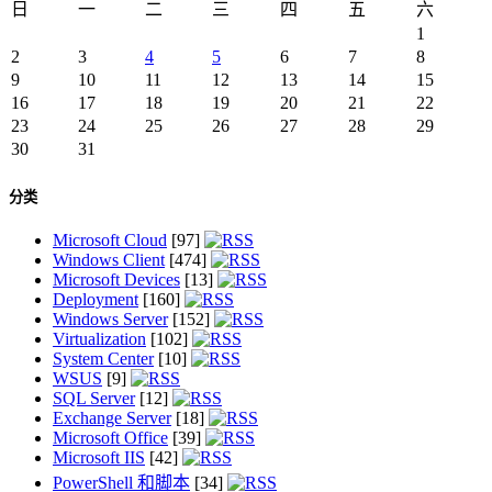
日
一
二
三
四
五
六
1
2
3
4
5
6
7
8
9
10
11
12
13
14
15
16
17
18
19
20
21
22
23
24
25
26
27
28
29
30
31
分类
Microsoft Cloud
[97]
Windows Client
[474]
Microsoft Devices
[13]
Deployment
[160]
Windows Server
[152]
Virtualization
[102]
System Center
[10]
WSUS
[9]
SQL Server
[12]
Exchange Server
[18]
Microsoft Office
[39]
Microsoft IIS
[42]
PowerShell 和脚本
[34]