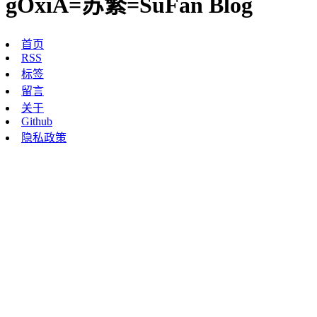
gOxiA=苏繁=SuFan Blog
首页
RSS
标签
留言
关于
Github
隐私政策