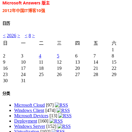
Microsoft Answers 版主
2012年中国IT博客10强
日历
<
2026
>
<
8
>
日
一
二
三
四
五
六
1
2
3
4
5
6
7
8
9
10
11
12
13
14
15
16
17
18
19
20
21
22
23
24
25
26
27
28
29
30
31
分类
Microsoft Cloud
[97]
Windows Client
[474]
Microsoft Devices
[13]
Deployment
[160]
Windows Server
[152]
Virtualization
[102]