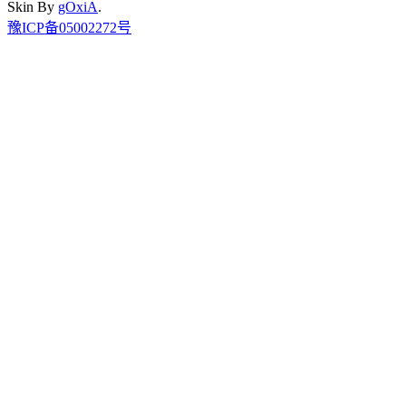
Skin By
gOxiA
.
豫ICP备05002272号