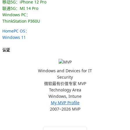
移动5G：iPhone 12 Pro
联通5G：MI 14 Pro
Windows PC：
ThinkStation P360U
HomePC OS：
Windows 11
认证
Windows and Devices for IT
Security
微软最有价值专家 MVP
Technology Area
Windows, Intune
My MVP Profile
2007~2026 MVP