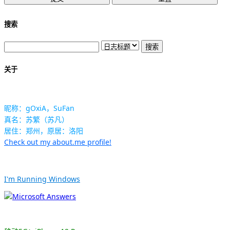
搜索
关于
昵称：gOxiA，SuFan
真名：苏繁（苏凡）
居住：郑州，原居：洛阳
Check out my about.me profile!
I'm Running Windows