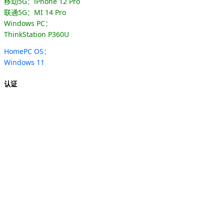
移动5G：iPhone 12 Pro
联通5G：MI 14 Pro
Windows PC：
ThinkStation P360U
HomePC OS：
Windows 11
认证