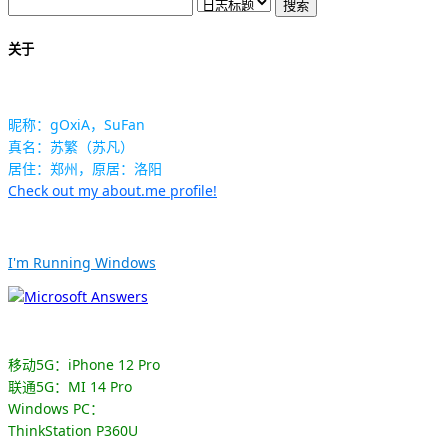
关于
昵称：gOxiA，SuFan
真名：苏繁（苏凡）
居住：郑州，原居：洛阳
Check out my about.me profile!
I'm Running Windows
移动5G：iPhone 12 Pro
联通5G：MI 14 Pro
Windows PC：
ThinkStation P360U