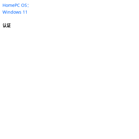
HomePC OS：
Windows 11
认证