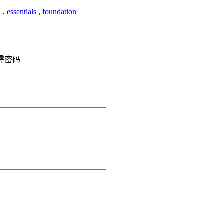
d
,
essentials
,
foundation
需密码