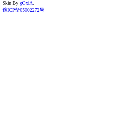
Skin By
gOxiA
.
豫ICP备05002272号