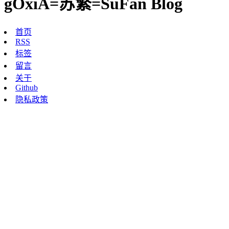
gOxiA=苏繁=SuFan Blog
首页
RSS
标签
留言
关于
Github
隐私政策