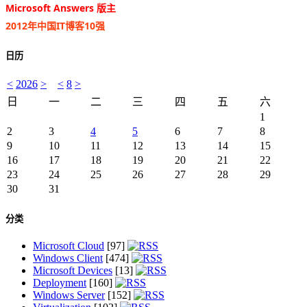
Microsoft Answers 版主
2012年中国IT博客10强
日历
<
2026
>
<
8
>
日
一
二
三
四
五
六
1
2
3
4
5
6
7
8
9
10
11
12
13
14
15
16
17
18
19
20
21
22
23
24
25
26
27
28
29
30
31
分类
Microsoft Cloud
[97]
Windows Client
[474]
Microsoft Devices
[13]
Deployment
[160]
Windows Server
[152]