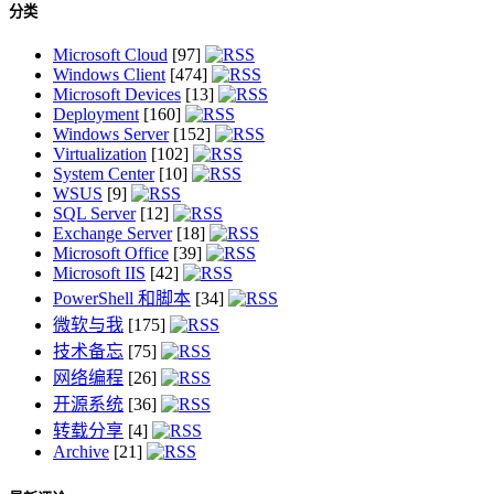
分类
Microsoft Cloud
[97]
Windows Client
[474]
Microsoft Devices
[13]
Deployment
[160]
Windows Server
[152]
Virtualization
[102]
System Center
[10]
WSUS
[9]
SQL Server
[12]
Exchange Server
[18]
Microsoft Office
[39]
Microsoft IIS
[42]
PowerShell 和脚本
[34]
微软与我
[175]
技术备忘
[75]
网络编程
[26]
开源系统
[36]
转载分享
[4]
Archive
[21]