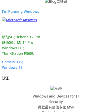
I'm Running Windows
移动5G：iPhone 12 Pro
联通5G：MI 14 Pro
Windows PC：
ThinkStation P360U
HomePC OS：
Windows 11
认证
Windows and Devices for IT
Security
微软最有价值专家 MVP