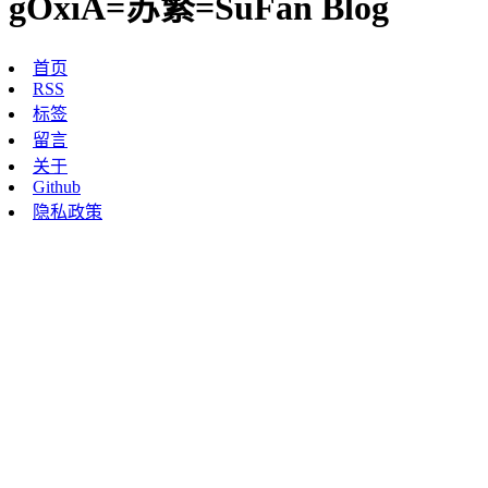
gOxiA=苏繁=SuFan Blog
首页
RSS
标签
留言
关于
Github
隐私政策