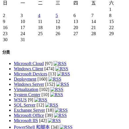
日
一
二
三
四
五
六
1
2
3
4
5
6
7
8
9
10
11
12
13
14
15
16
17
18
19
20
21
22
23
24
25
26
27
28
29
30
31
分类
Microsoft Cloud
[97]
Windows Client
[474]
Microsoft Devices
[13]
Deployment
[160]
Windows Server
[152]
Virtualization
[102]
System Center
[10]
WSUS
[9]
SQL Server
[12]
Exchange Server
[18]
Microsoft Office
[39]
Microsoft IIS
[42]
PowerShell 和脚本
[34]