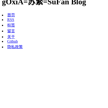
gOxiA=苏繁=SuFan Blog
首页
RSS
标签
留言
关于
Github
隐私政策