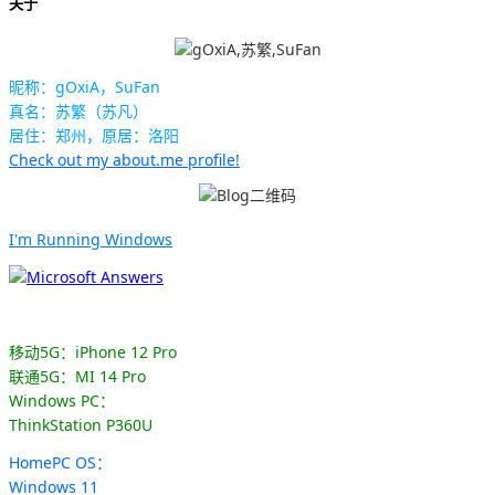
关于
昵称：gOxiA，SuFan
真名：苏繁（苏凡）
居住：郑州，原居：洛阳
Check out my about.me profile!
I'm Running Windows
移动5G：iPhone 12 Pro
联通5G：MI 14 Pro
Windows PC：
ThinkStation P360U
HomePC OS：
Windows 11