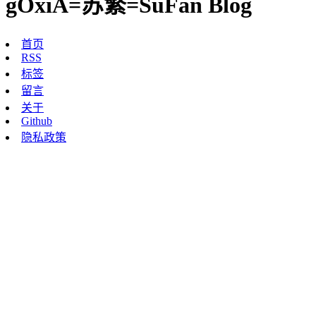
gOxiA=苏繁=SuFan Blog
首页
RSS
标签
留言
关于
Github
隐私政策