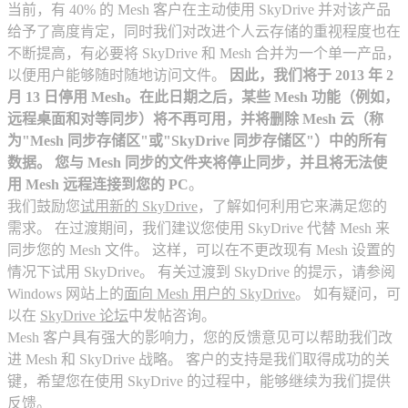
当前，有 40% 的 Mesh 客户在主动使用 SkyDrive 并对该产品
给予了高度肯定，同时我们对改进个人云存储的重视程度也在
不断提高，有必要将 SkyDrive 和 Mesh 合并为一个单一产品，
以便用户能够随时随地访问文件。
因此，我们将于 2013 年 2
月 13 日停用 Mesh。在此日期之后，某些 Mesh 功能（例如，
远程桌面和对等同步）将不再可用，并将删除 Mesh 云（称
为"Mesh 同步存储区"或"SkyDrive 同步存储区"）中的所有
数据。 您与 Mesh 同步的文件夹将停止同步，并且将无法使
用 Mesh 远程连接到您的 PC
。
我们鼓励您
试用新的 SkyDrive
，了解如何利用它来满足您的
需求。 在过渡期间，我们建议您使用 SkyDrive 代替 Mesh 来
同步您的 Mesh 文件。 这样，可以在不更改现有 Mesh 设置的
情况下试用 SkyDrive。 有关过渡到 SkyDrive 的提示，请参阅
Windows 网站上的
面向 Mesh 用户的 SkyDrive
。 如有疑问，可
以在
SkyDrive 论坛
中发帖咨询。
Mesh 客户具有强大的影响力，您的反馈意见可以帮助我们改
进 Mesh 和 SkyDrive 战略。 客户的支持是我们取得成功的关
键，希望您在使用 SkyDrive 的过程中，能够继续为我们提供
反馈。