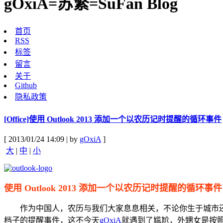
gOxiA=苏繁=SuFan Blog
首页
RSS
标签
留言
关于
Github
隐私政策
[Office]使用 Outlook 2013 添加一个以农历记时提醒的循环事件
[ 2013/01/24 14:09 | by
gOxiA
]
大
|
中
|
小
使用 Outlook 2013 添加一个以农历记时提醒的循环事件
作为中国人，农历与我们大家息息相关，不论你生于城市还
档子的提醒事件，这不今天
gOxiA
就遇到了尴尬，外甥女是按