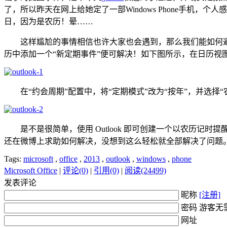
了，所以昨天在网上给她定了一部Windows Phone手机，个
日，因为是农历！晕……
这样尴尬的事情相信也许大家也会遇到，那么我们能如何避免类似的
历中添加一个“新定期事件”便可解决！如下图所示，在日历视图提
在“约会周期”配置中，将“定期模式”改为“按年”，并选择“
是不是很简单，使用 Outlook 即可创建一个以农历记时提醒的循环事件
还在微博上求助如何解决，没想到这么轻松就全部解决了问题
Tags:
microsoft
,
office
,
2013
,
outlook
,
windows
,
phone
Microsoft Office
|
评论(0)
|
引用(0)
|
阅读(24499)
发表评论
昵称
[注册]
密码 游客无
网址