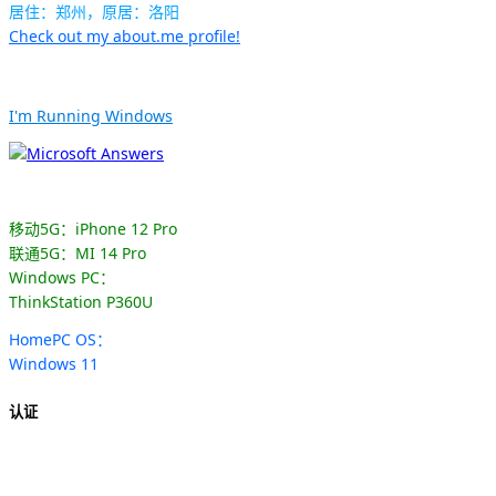
居住：郑州，原居：洛阳
Check out my about.me profile!
I'm Running Windows
移动5G：iPhone 12 Pro
联通5G：MI 14 Pro
Windows PC：
ThinkStation P360U
HomePC OS：
Windows 11
认证