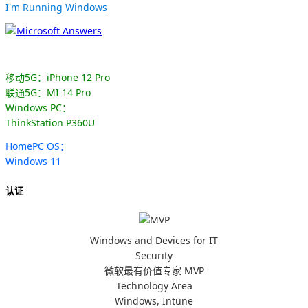
I'm Running Windows
移动5G：iPhone 12 Pro
联通5G：MI 14 Pro
Windows PC：
ThinkStation P360U
HomePC OS：
Windows 11
认证
Windows and Devices for IT
Security
微软最有价值专家 MVP
Technology Area
Windows, Intune