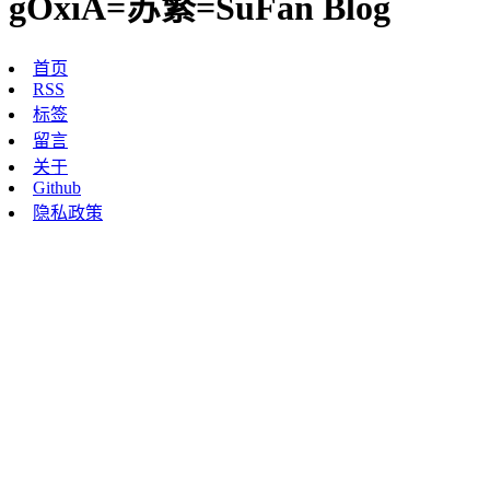
gOxiA=苏繁=SuFan Blog
首页
RSS
标签
留言
关于
Github
隐私政策