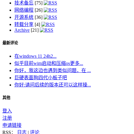
技术备忘
[75]
网络编程
[26]
开源系统
[36]
转载分享
[4]
Archive
[21]
最新评论
在windows 11 24h2...
似乎目前wim启动和压缩os更多...
你好，我这边也遇到类似问题，在 ...
巨硬表面狗四代小板子吧
你好:请问后续的版本还可以这样操...
其他
登入
注册
申请链接
RSS：
日志
|
评论