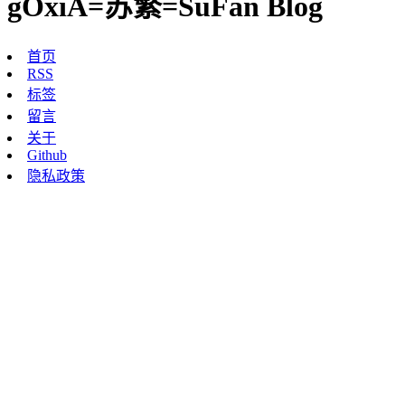
gOxiA=苏繁=SuFan Blog
首页
RSS
标签
留言
关于
Github
隐私政策