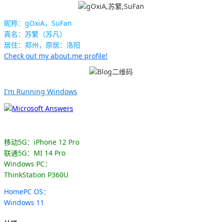
昵称：gOxiA，SuFan
真名：苏繁（苏凡）
居住：郑州，原居：洛阳
Check out my about.me profile!
I'm Running Windows
移动5G：iPhone 12 Pro
联通5G：MI 14 Pro
Windows PC：
ThinkStation P360U
HomePC OS：
Windows 11