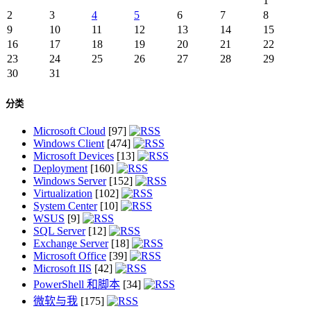
1
2
3
4
5
6
7
8
9
10
11
12
13
14
15
16
17
18
19
20
21
22
23
24
25
26
27
28
29
30
31
分类
Microsoft Cloud
[97]
Windows Client
[474]
Microsoft Devices
[13]
Deployment
[160]
Windows Server
[152]
Virtualization
[102]
System Center
[10]
WSUS
[9]
SQL Server
[12]
Exchange Server
[18]
Microsoft Office
[39]
Microsoft IIS
[42]
PowerShell 和脚本
[34]
微软与我
[175]