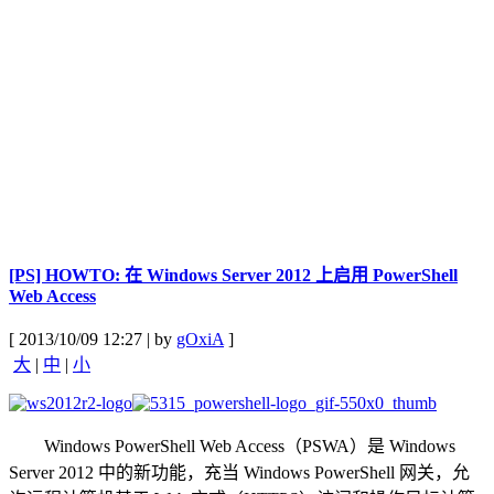
[PS] HOWTO: 在 Windows Server 2012 上启用 PowerShell
Web Access
[ 2013/10/09 12:27 | by
gOxiA
]
大
|
中
|
小
Windows PowerShell Web Access（PSWA）是 Windows
Server 2012 中的新功能，充当 Windows PowerShell 网关，允