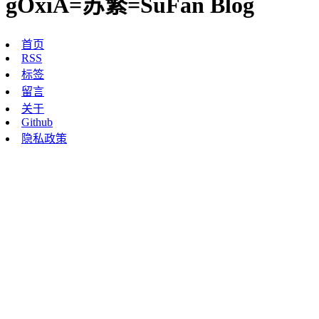
gOxiA=苏繁=SuFan Blog
首页
RSS
标签
留言
关于
Github
隐私政策