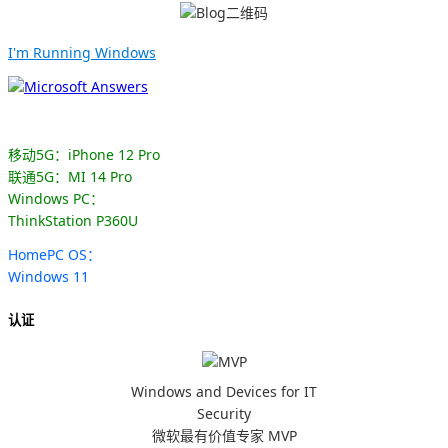
I'm Running Windows
移动5G：iPhone 12 Pro
联通5G：MI 14 Pro
Windows PC：
ThinkStation P360U
HomePC OS：
Windows 11
认证
Windows and Devices for IT
Security
微软最有价值专家 MVP