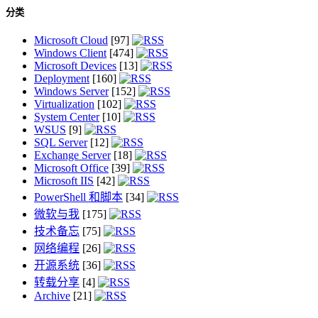
分类
Microsoft Cloud
[97]
Windows Client
[474]
Microsoft Devices
[13]
Deployment
[160]
Windows Server
[152]
Virtualization
[102]
System Center
[10]
WSUS
[9]
SQL Server
[12]
Exchange Server
[18]
Microsoft Office
[39]
Microsoft IIS
[42]
PowerShell 和脚本
[34]
微软与我
[175]
技术备忘
[75]
网络编程
[26]
开源系统
[36]
转载分享
[4]
Archive
[21]