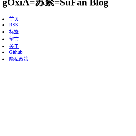
gOxiA=苏繁=SuFan Blog
首页
RSS
标签
留言
关于
Github
隐私政策