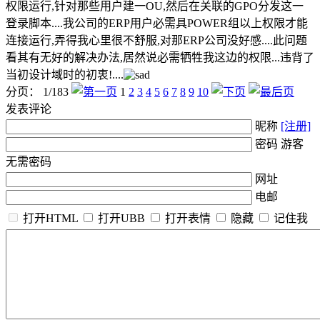
权限运行,针对那些用户建一OU,然后在关联的GPO分发这一
登录脚本....我公司的ERP用户必需具POWER组以上权限才能
连接运行,弄得我心里很不舒服,对那ERP公司没好感....此问题
看其有无好的解决办法,居然说必需牺牲我这边的权限...违背了
当初设计域时的初衷!....
分页： 1/183
1
2
3
4
5
6
7
8
9
10
发表评论
昵称
[注册]
密码 游客
无需密码
网址
电邮
打开HTML
打开UBB
打开表情
隐藏
记住我