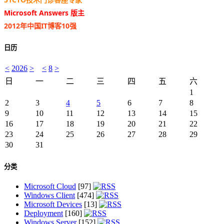
Microsoft Answers 版主
2012年中国IT博客10强
日历
<
2026
>
<
8
>
日
一
二
三
四
五
六
1
2
3
4
5
6
7
8
9
10
11
12
13
14
15
16
17
18
19
20
21
22
23
24
25
26
27
28
29
30
31
分类
Microsoft Cloud
[97]
Windows Client
[474]
Microsoft Devices
[13]
Deployment
[160]
Windows Server
[152]