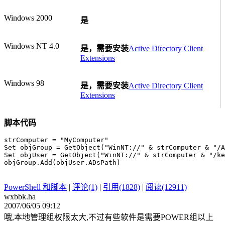
Windows 2000
是
Windows NT 4.0
是，需要安装
Active Directory Client
Extensions
Windows 98
是，需要安装
Active Directory Client
Extensions
脚本代码
strComputer = "MyComputer"
Set objGroup = GetObject("WinNT://" & strComputer & "/A
Set objUser = GetObject("WinNT://" & strComputer & "/ke
objGroup.Add(objUser.ADsPath)
PowerShell 和脚本
|
评论(1)
|
引用(1828)
|
阅读(12911)
wxbbk.ha
2007/06/05 09:12
哦,本地管理组权限太大,不过有些软件是需要POWER组以上