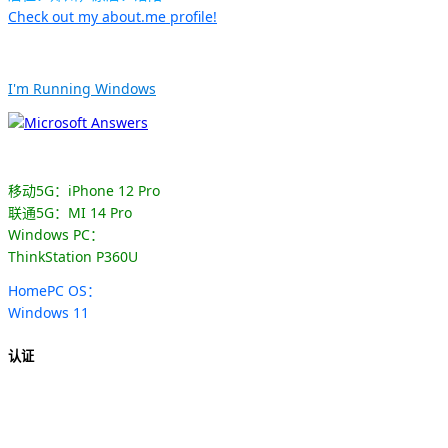
Check out my about.me profile!
I'm Running Windows
移动5G：iPhone 12 Pro
联通5G：MI 14 Pro
Windows PC：
ThinkStation P360U
HomePC OS：
Windows 11
认证