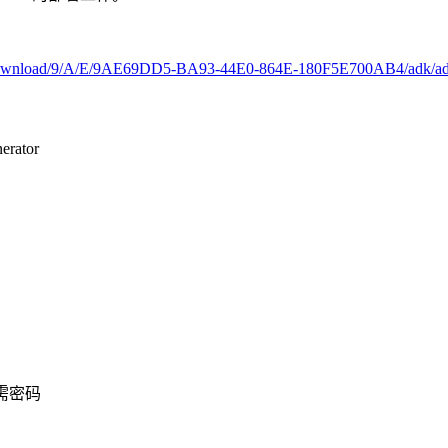
m/download/9/A/E/9AE69DD5-BA93-44E0-864E-180F5E700AB4/adk/ad
erator
需密码