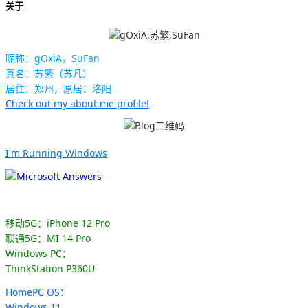
关于
昵称：gOxiA，SuFan
真名：苏繁（苏凡）
居住：郑州，原居：洛阳
Check out my about.me profile!
I'm Running Windows
移动5G：iPhone 12 Pro
联通5G：MI 14 Pro
Windows PC：
ThinkStation P360U
HomePC OS：
Windows 11