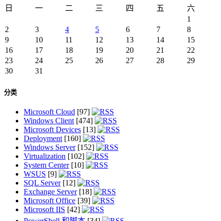
日
一
二
三
四
五
六
1
2
3
4
5
6
7
8
9
10
11
12
13
14
15
16
17
18
19
20
21
22
23
24
25
26
27
28
29
30
31
分类
Microsoft Cloud
[97]
Windows Client
[474]
Microsoft Devices
[13]
Deployment
[160]
Windows Server
[152]
Virtualization
[102]
System Center
[10]
WSUS
[9]
SQL Server
[12]
Exchange Server
[18]
Microsoft Office
[39]
Microsoft IIS
[42]
PowerShell 和脚本
[34]