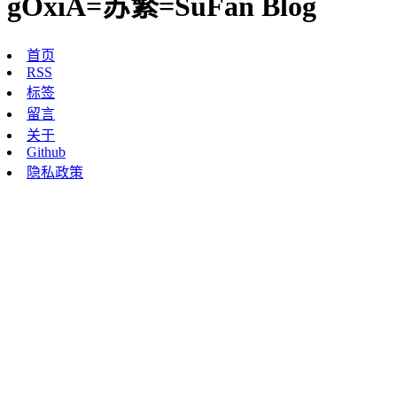
gOxiA=苏繁=SuFan Blog
首页
RSS
标签
留言
关于
Github
隐私政策