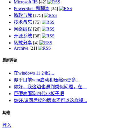
Microsoft IIS
[42]
PowerShell 和脚本
[34]
微软与我
[175]
技术备忘
[75]
网络编程
[26]
开源系统
[36]
转载分享
[4]
Archive
[21]
最新评论
在windows 11 24h2...
似乎目前wim启动和压缩os更多...
你好，我这边也遇到类似问题，在 ...
巨硬表面狗四代小板子吧
你好:请问后续的版本还可以这样操...
其他
登入