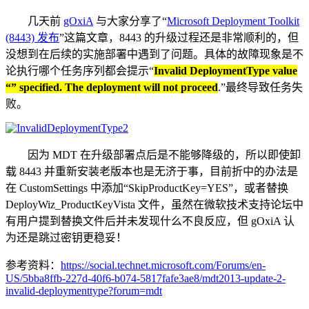
几天前
gOxiA
与大家分享了“
Microsoft Deployment Toolkit
(8443) 发布
”这篇文章，8443 的升级过程还是非常顺利的，但
没想到在后续的实施部署中遇到了问题。具体的故障现象是不
论执行哪个任务序列都会提示“
Invalid DeploymentType value
“” specified. The deployment will not proceed
.”最终导致任务失
败。
因为 MDT 在升级部署点后是不能够降级的，所以即使卸
载 8443 并重新安装老版本也是无济于事，目前折中的办法是
在 CustomSettings 中添加“SkipProductKey=YES”，或者替换
DeployWiz_ProductKeyVista 文件，虽然在微软技术支持论坛中
有用户提到替换文件后并未发现什么不良反应，但 gOxiA 认
为还是跳过密钥更稳妥！
参考资料：
https://social.technet.microsoft.com/Forums/en-
US/5bba8ffb-227d-40f6-b074-5817fafe3ae8/mdt2013-update-2-
invalid-deploymenttype?forum=mdt