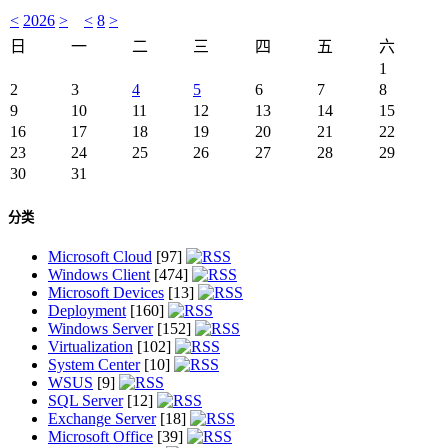
<
2026
>
<
8
>
日
一
二
三
四
五
六
1
2
3
4
5
6
7
8
9
10
11
12
13
14
15
16
17
18
19
20
21
22
23
24
25
26
27
28
29
30
31
分类
Microsoft Cloud
[97]
Windows Client
[474]
Microsoft Devices
[13]
Deployment
[160]
Windows Server
[152]
Virtualization
[102]
System Center
[10]
WSUS
[9]
SQL Server
[12]
Exchange Server
[18]
Microsoft Office
[39]