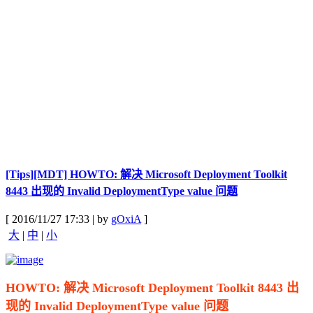
[Tips][MDT] HOWTO: 解决 Microsoft Deployment Toolkit
8443 出现的 Invalid DeploymentType value 问题
[ 2016/11/27 17:33 | by
gOxiA
]
大
|
中
|
小
HOWTO: 解决 Microsoft Deployment Toolkit 8443 出
现的 Invalid DeploymentType value 问题