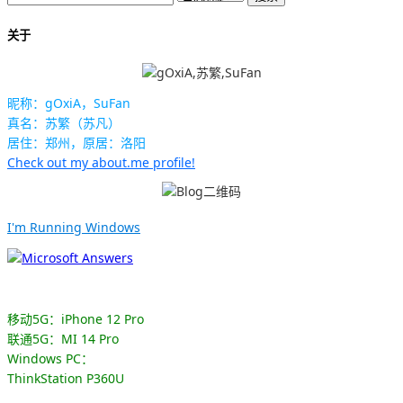
关于
昵称：gOxiA，SuFan
真名：苏繁（苏凡）
居住：郑州，原居：洛阳
Check out my about.me profile!
I'm Running Windows
移动5G：iPhone 12 Pro
联通5G：MI 14 Pro
Windows PC：
ThinkStation P360U