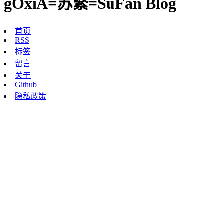
gOxiA=苏繁=SuFan Blog
首页
RSS
标签
留言
关于
Github
隐私政策