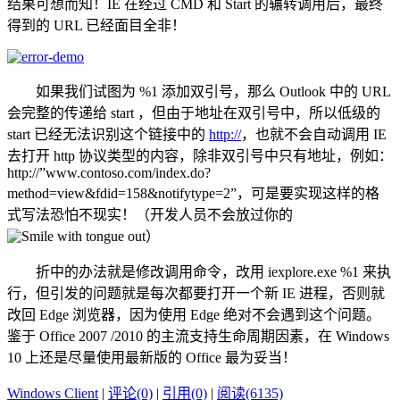
结果可想而知！IE 在经过 CMD 和 Start 的辗转调用后，最终
得到的 URL 已经面目全非！
如果我们试图为 %1 添加双引号，那么 Outlook 中的 URL
会完整的传递给 start ，但由于地址在双引号中，所以低级的
start 已经无法识别这个链接中的
http://
，也就不会自动调用 IE
去打开 http 协议类型的内容，除非双引号中只有地址，例如：
http://”www.contoso.com/index.do?
method=view&fdid=158&notifytype=2”，可是要实现这样的格
式写法恐怕不现实！（开发人员不会放过你的
）
折中的办法就是修改调用命令，改用 iexplore.exe %1 来执
行，但引发的问题就是每次都要打开一个新 IE 进程，否则就
改回 Edge 浏览器，因为使用 Edge 绝对不会遇到这个问题。
鉴于 Office 2007 /2010 的主流支持生命周期因素，在 Windows
10 上还是尽量使用最新版的 Office 最为妥当！
Windows Client
|
评论(0)
|
引用(0)
|
阅读(6135)