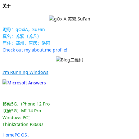
关于
昵称：gOxiA，SuFan
真名：苏繁（苏凡）
居住：郑州，原居：洛阳
Check out my about.me profile!
I'm Running Windows
移动5G：iPhone 12 Pro
联通5G：MI 14 Pro
Windows PC：
ThinkStation P360U
HomePC OS：