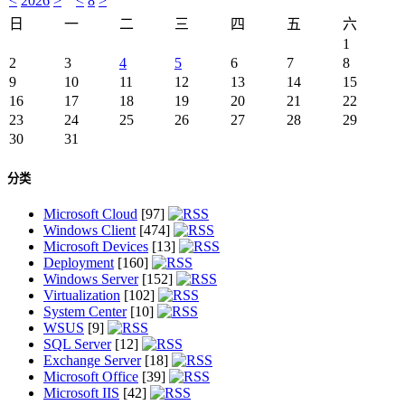
<
2026
>
<
8
>
日
一
二
三
四
五
六
1
2
3
4
5
6
7
8
9
10
11
12
13
14
15
16
17
18
19
20
21
22
23
24
25
26
27
28
29
30
31
分类
Microsoft Cloud
[97]
Windows Client
[474]
Microsoft Devices
[13]
Deployment
[160]
Windows Server
[152]
Virtualization
[102]
System Center
[10]
WSUS
[9]
SQL Server
[12]
Exchange Server
[18]
Microsoft Office
[39]
Microsoft IIS
[42]