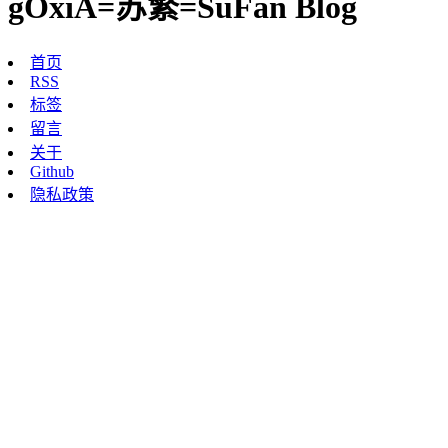
gOxiA=苏繁=SuFan Blog
首页
RSS
标签
留言
关于
Github
隐私政策