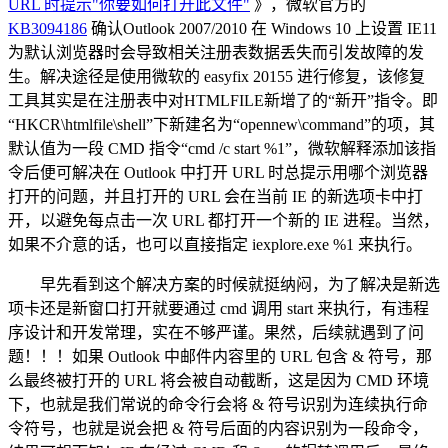
URL 时提示"你要如何打开此文件"
》，微软官方的
KB3094186
确认Outlook 2007/2010 在 Windows 10 上设置 IE11
为默认浏览器时会导致相关注册表数据丢失而引发故障的发
生。解决途径是使用微软的 easyfix 20155 进行修复，该修复
工具其实是在注册表中对HTMLFILE新增了的“新开”指令。即
“HKCR\htmlfile\shell”下新建名为“opennew\command”的项，其
默认值为一段 CMD 指令“cmd /c start %1”，微软解释添加该指
令后便可解决在 Outlook 中打开 URL 时总提示用哪个浏览器
打开的问题，并且打开的 URL 会在当前 IE 的新选项卡中打
开，以避免每点击一次 URL 都打开一个新的 IE 进程。当然，
如果不介意的话，也可以直接指定 iexplore.exe %1 来执行。
早先看到这个解决方案的时候就挺纳闷，为了解决是新选
项卡还是新窗口打开就要通过 cmd 调用 start 来执行，有违程
序设计和开发常理，实在不够严谨。果然，后续就遇到了问
题！！！如果 Outlook 中邮件内容里的 URL 包含 & 符号，那
么最终被打开的 URL 将会被自动截断，这是因为 CMD 环境
下，也就是我们常说的命令行会将 & 符号识别为连续执行命
令符号，也就是说会把 & 符号后面的内容识别为一段命令，