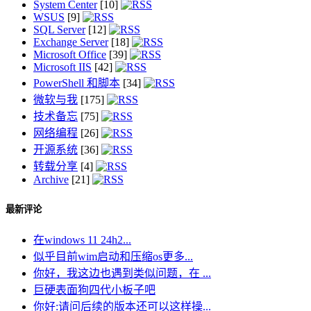
System Center
[10]
WSUS
[9]
SQL Server
[12]
Exchange Server
[18]
Microsoft Office
[39]
Microsoft IIS
[42]
PowerShell 和脚本
[34]
微软与我
[175]
技术备忘
[75]
网络编程
[26]
开源系统
[36]
转载分享
[4]
Archive
[21]
最新评论
在windows 11 24h2...
似乎目前wim启动和压缩os更多...
你好，我这边也遇到类似问题，在 ...
巨硬表面狗四代小板子吧
你好:请问后续的版本还可以这样操...