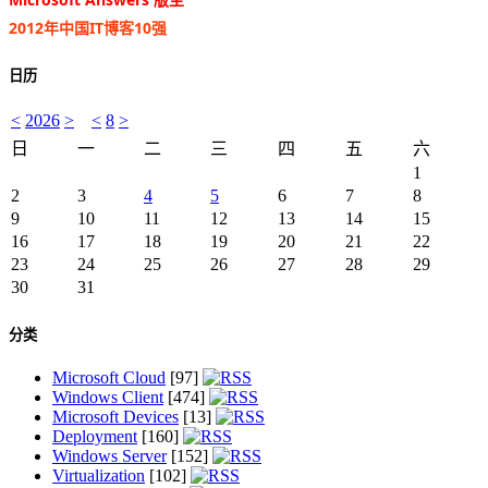
2012年中国IT博客10强
日历
<
2026
>
<
8
>
日
一
二
三
四
五
六
1
2
3
4
5
6
7
8
9
10
11
12
13
14
15
16
17
18
19
20
21
22
23
24
25
26
27
28
29
30
31
分类
Microsoft Cloud
[97]
Windows Client
[474]
Microsoft Devices
[13]
Deployment
[160]
Windows Server
[152]
Virtualization
[102]