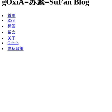
gOxiA=苏繁=SuFan Blog
首页
RSS
标签
留言
关于
Github
隐私政策