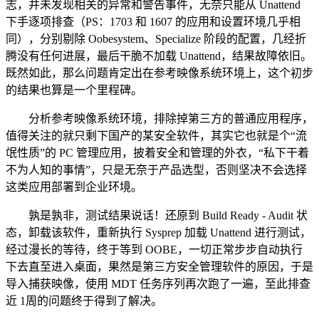
志，并未发现相关的异常和警告事件，无奈只能从 Unattend
下手逐项排查（PS：1703 和 1607 的应用和设置环境几乎相
同），分别剔除 Oobesystem、Specialize 阶段的配置，几经折
腾没有任何进展，最后干脆不加载 Unattend，结果故障依旧。
既然如此，那么问题肯定出在参考映像系统环境上，这个初步
的结果也算是一个里程碑。
分析参考映像系统环境，排除掉第三方的普通应用程序，
值得关注的就只剩下国产的某安全软件，其实它也就是个“流
氓性质”的 PC 管理应用，披着安全和管理的外衣，“私下干着
不为人知的事情”，只是无奈于产品选型，否则坚决不会选择
这类应用部署到企业环境。
孰是孰非，测试结果说话！还原到 Build Ready - Audit 状
态，卸载该软件，重新执行 Sysprep 加载 Unattend 进行测试，
经过漫长的等待，终于等到 OOBE，一切正常步步自动执行
下去直至进入桌面，果然是第三方安全管理软件的原因，于是
导入捕获映像，使用 MDT 任务序列再次跑了一遍，至此排查
近 1周的问题终于得到了解决。