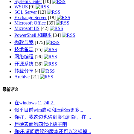
System Center
[10]
WSUS
[9]
SQL Server
[12]
Exchange Server
[18]
Microsoft Office
[39]
Microsoft IIS
[42]
PowerShell 和脚本
[34]
微软与我
[175]
技术备忘
[75]
网络编程
[26]
开源系统
[36]
转载分享
[4]
Archive
[21]
最新评论
在windows 11 24h2...
似乎目前wim启动和压缩os更多...
你好，我这边也遇到类似问题，在 ...
巨硬表面狗四代小板子吧
你好:请问后续的版本还可以这样操...