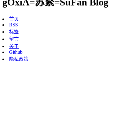
gOxiA=苏繁=SuFan Blog
首页
RSS
标签
留言
关于
Github
隐私政策