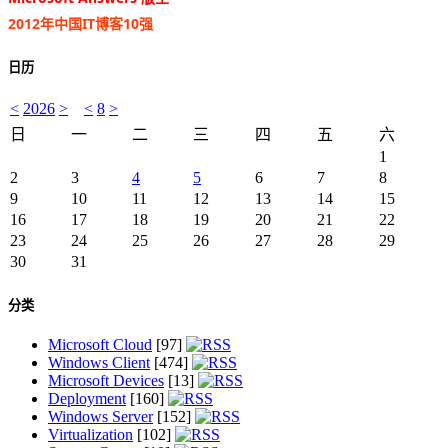
2012年中国IT博客10强
日历
<
2026
>
<
8
>
日
一
二
三
四
五
六
1
2
3
4
5
6
7
8
9
10
11
12
13
14
15
16
17
18
19
20
21
22
23
24
25
26
27
28
29
30
31
分类
Microsoft Cloud
[97]
Windows Client
[474]
Microsoft Devices
[13]
Deployment
[160]
Windows Server
[152]
Virtualization
[102]