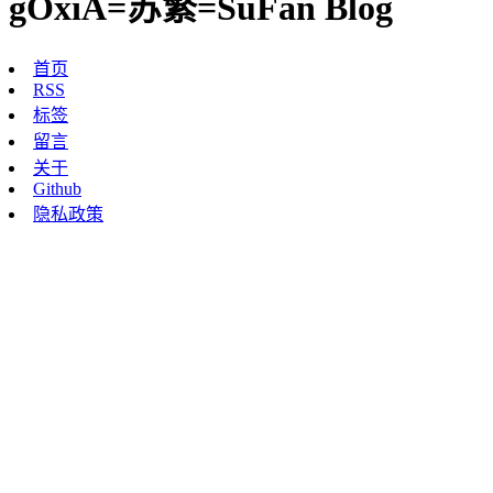
gOxiA=苏繁=SuFan Blog
首页
RSS
标签
留言
关于
Github
隐私政策