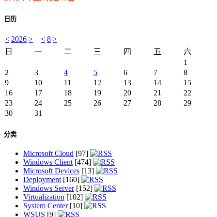
日历
<
2026
>
<
8
>
日
一
二
三
四
五
六
1
2
3
4
5
6
7
8
9
10
11
12
13
14
15
16
17
18
19
20
21
22
23
24
25
26
27
28
29
30
31
分类
Microsoft Cloud
[97]
Windows Client
[474]
Microsoft Devices
[13]
Deployment
[160]
Windows Server
[152]
Virtualization
[102]
System Center
[10]
WSUS
[9]