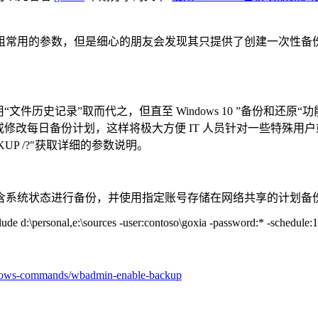
以及一组常用的参数，但是细心的朋友会发现其只提供了创建一次性
用“文件历史记录”取而代之，但直至 Windows 10 ”备份
，支持创建或修改每日备份计划，这样将极大方便 IT 人员针对一些
ACKUP /?"获取详细的参数说明。
含系统状态进行备份，并使用指定账号存储在网络共享的计划备
e d:\personal,e:\sources -user:contoso\goxia -password:* -schedule:11:
windows-commands/wbadmin-enable-backup