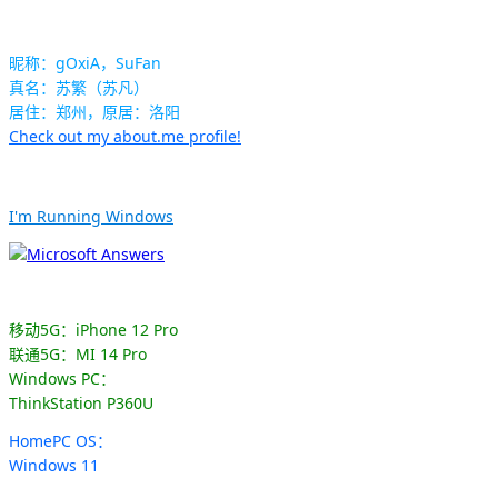
昵称：gOxiA，SuFan
真名：苏繁（苏凡）
居住：郑州，原居：洛阳
Check out my about.me profile!
I'm Running Windows
移动5G：iPhone 12 Pro
联通5G：MI 14 Pro
Windows PC：
ThinkStation P360U
HomePC OS：
Windows 11