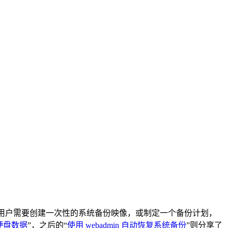
可根据用户需要创建一次性的系统备份映像，或制定一个备份计划，
护硬盘数据
”，之后的“
使用 webadmin 自动恢复系统备份
”则分享了