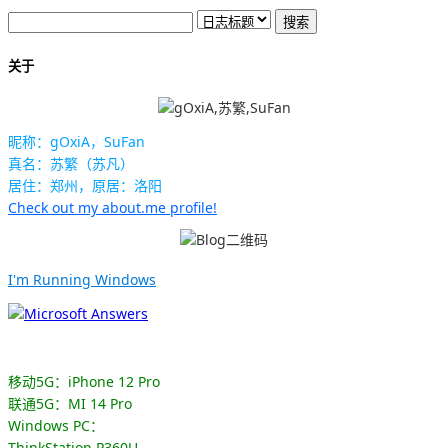
关于
昵称：gOxiA，SuFan
真名：苏繁（苏凡）
居住：郑州，原居：洛阳
Check out my about.me profile!
I'm Running Windows
移动5G：iPhone 12 Pro
联通5G：MI 14 Pro
Windows PC：
ThinkStation P360U