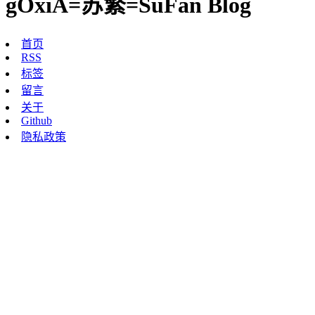
gOxiA=苏繁=SuFan Blog
首页
RSS
标签
留言
关于
Github
隐私政策