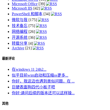
Microsoft Office
[39]
Microsoft IIS
[42]
PowerShell 和脚本
[34]
微软与我
[175]
技术备忘
[75]
网络编程
[26]
开源系统
[36]
转载分享
[4]
Archive
[21]
最新评论
在windows 11 24h2...
似乎目前wim启动和压缩os更多...
你好，我这边也遇到类似问题，在 ...
巨硬表面狗四代小板子吧
你好:请问后续的版本还可以这样操...
其他