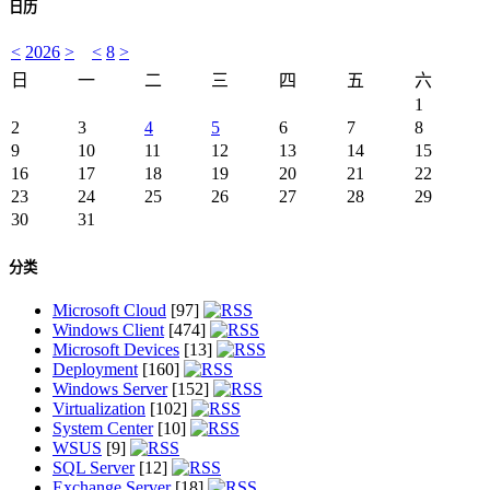
日历
<
2026
>
<
8
>
日
一
二
三
四
五
六
1
2
3
4
5
6
7
8
9
10
11
12
13
14
15
16
17
18
19
20
21
22
23
24
25
26
27
28
29
30
31
分类
Microsoft Cloud
[97]
Windows Client
[474]
Microsoft Devices
[13]
Deployment
[160]
Windows Server
[152]
Virtualization
[102]
System Center
[10]
WSUS
[9]
SQL Server
[12]
Exchange Server
[18]