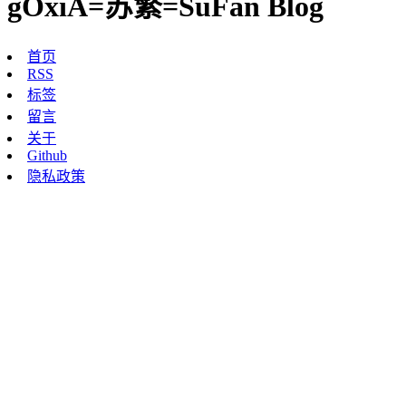
gOxiA=苏繁=SuFan Blog
首页
RSS
标签
留言
关于
Github
隐私政策