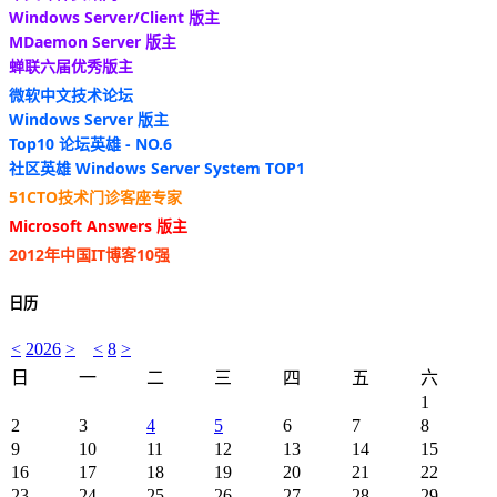
Windows Server/Client 版主
MDaemon Server 版主
蝉联六届优秀版主
微软中文技术论坛
Windows Server 版主
Top10 论坛英雄 - NO.6
社区英雄 Windows Server System TOP1
51CTO技术门诊客座专家
Microsoft Answers 版主
2012年中国IT博客10强
日历
<
2026
>
<
8
>
日
一
二
三
四
五
六
1
2
3
4
5
6
7
8
9
10
11
12
13
14
15
16
17
18
19
20
21
22
23
24
25
26
27
28
29