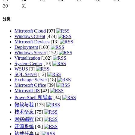
30
31
分类
Microsoft Cloud
[97]
Windows Client
[474]
Microsoft Devices
[13]
Deployment
[160]
Windows Server
[152]
Virtualization
[102]
System Center
[10]
WSUS
[9]
SQL Server
[12]
Exchange Server
[18]
Microsoft Office
[39]
Microsoft IIS
[42]
PowerShell 和脚本
[34]
微软与我
[175]
技术备忘
[75]
网络编程
[26]
开源系统
[36]
转载分享
[4]