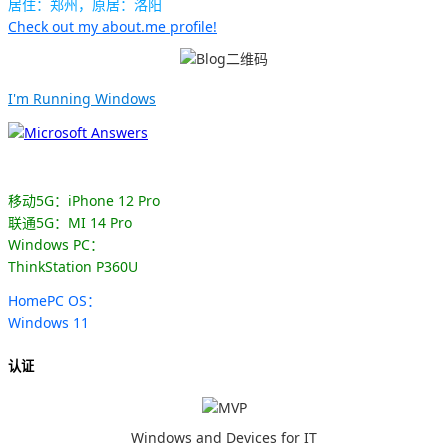
居住：郑州，原居：洛阳
Check out my about.me profile!
I'm Running Windows
移动5G：iPhone 12 Pro
联通5G：MI 14 Pro
Windows PC：
ThinkStation P360U
HomePC OS：
Windows 11
认证
Windows and Devices for IT