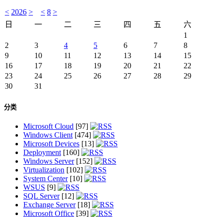
<
2026
>
<
8
>
日
一
二
三
四
五
六
1
2
3
4
5
6
7
8
9
10
11
12
13
14
15
16
17
18
19
20
21
22
23
24
25
26
27
28
29
30
31
分类
Microsoft Cloud
[97]
Windows Client
[474]
Microsoft Devices
[13]
Deployment
[160]
Windows Server
[152]
Virtualization
[102]
System Center
[10]
WSUS
[9]
SQL Server
[12]
Exchange Server
[18]
Microsoft Office
[39]