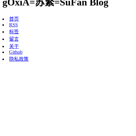
gOxiA=苏繁=SuFan Blog
首页
RSS
标签
留言
关于
Github
隐私政策