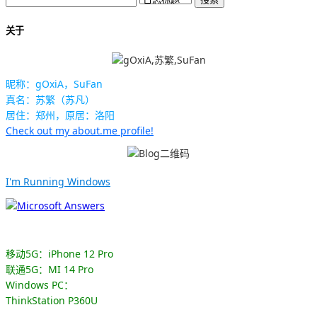
关于
昵称：gOxiA，SuFan
真名：苏繁（苏凡）
居住：郑州，原居：洛阳
Check out my about.me profile!
I'm Running Windows
移动5G：iPhone 12 Pro
联通5G：MI 14 Pro
Windows PC：
ThinkStation P360U