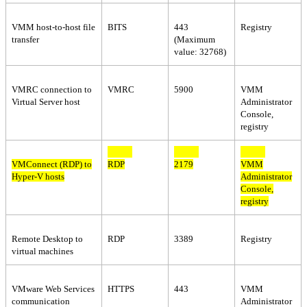
VMM host-to-host file
BITS
443
Registry
transfer
(Maximum
value: 32768)
VMRC connection to
VMRC
5900
VMM
Virtual Server host
Administrator
Console,
registry
VMConnect (RDP) to
RDP
2179
VMM
Hyper-V hosts
Administrator
Console,
registry
Remote Desktop to
RDP
3389
Registry
virtual machines
VMware Web Services
HTTPS
443
VMM
communication
Administrator