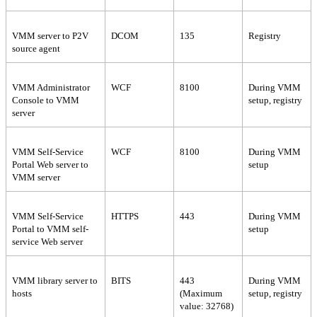
VMM server to P2V
DCOM
135
Registry
source agent
VMM Administrator
WCF
8100
During VMM
Console to VMM
setup, registry
server
VMM Self-Service
WCF
8100
During VMM
Portal Web server to
setup
VMM server
VMM Self-Service
HTTPS
443
During VMM
Portal to VMM self-
setup
service Web server
VMM library server to
BITS
443
During VMM
hosts
(Maximum
setup, registry
value: 32768)