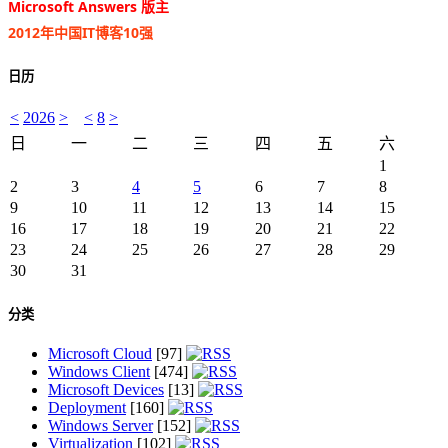
Microsoft Answers 版主
2012年中国IT博客10强
日历
<
2026
>
<
8
>
日
一
二
三
四
五
六
1
2
3
4
5
6
7
8
9
10
11
12
13
14
15
16
17
18
19
20
21
22
23
24
25
26
27
28
29
30
31
分类
Microsoft Cloud
[97]
Windows Client
[474]
Microsoft Devices
[13]
Deployment
[160]
Windows Server
[152]
Virtualization
[102]