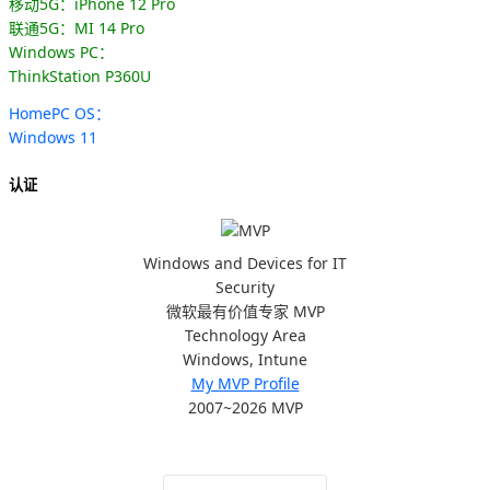
移动5G：iPhone 12 Pro
联通5G：MI 14 Pro
Windows PC：
ThinkStation P360U
HomePC OS：
Windows 11
认证
Windows and Devices for IT
Security
微软最有价值专家 MVP
Technology Area
Windows, Intune
My MVP Profile
2007~2026 MVP