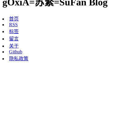
gOxiA=苏繁=SuFan Blog
首页
RSS
标签
留言
关于
Github
隐私政策