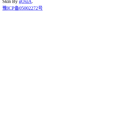
Skin By
gOxiA
.
豫ICP备05002272号