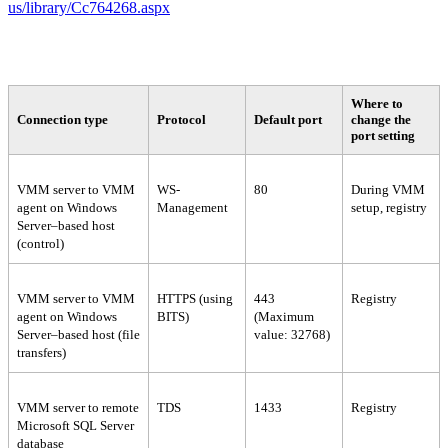
us/library/Cc764268.aspx
Where to
Connection type
Protocol
Default port
change the
port setting
VMM server to VMM
WS-
80
During VMM
agent on Windows
Management
setup, registry
Server–based host
(control)
VMM server to VMM
HTTPS (using
443
Registry
agent on Windows
BITS)
(Maximum
Server–based host (file
value: 32768)
transfers)
VMM server to remote
TDS
1433
Registry
Microsoft SQL Server
database