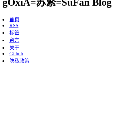
gOxiA=苏繁=SuFan Blog
首页
RSS
标签
留言
关于
Github
隐私政策