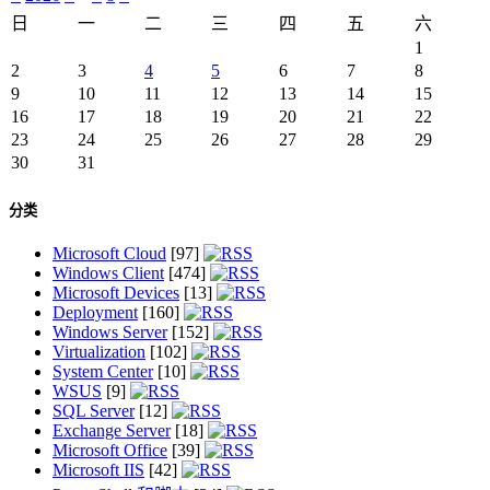
日
一
二
三
四
五
六
1
2
3
4
5
6
7
8
9
10
11
12
13
14
15
16
17
18
19
20
21
22
23
24
25
26
27
28
29
30
31
分类
Microsoft Cloud
[97]
Windows Client
[474]
Microsoft Devices
[13]
Deployment
[160]
Windows Server
[152]
Virtualization
[102]
System Center
[10]
WSUS
[9]
SQL Server
[12]
Exchange Server
[18]
Microsoft Office
[39]
Microsoft IIS
[42]