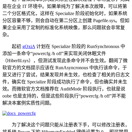
是在企业 IT 环境中。如果单纯为了解决本次故障，可以将第
二个分区格式化，这样在 Specialize 阶段初始化时，如果系统
分区容量不够，则会自动在第二分区上创建 Pagefile.sys。但如
果企业采用了定制的标准化系统映像，那么问题就会非常复
杂。
起初
gOxiA
计划在 Specialize 阶段的 RunSynchronous 中
添加一条命令“powercfg /h off”来实现关闭休眠文件
（Hiberfil.sys），但测试发现此条命令并不会生效。翻阅了微
软官方的文档提示应该在 RunAsyncronous 中执行该命令，于
是又进行了尝试，结果发现并未生效，也检查了相关的日志文
件，确实在 Specialize 阶段成功执行了命令，但也确实并未生
效。而微软官方文档推荐在 AuditMode 阶段执行，也就是说
oobe 也是支持的，但是这些阶段执行“powercfg /h off”并不能
解决本案例实质性问题。
为了解决这个问题只能从注册表下手，可以修改注册表，
将系统 Power 下的 HibernateEnabled 键值设置为 0 ，即可禁用