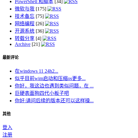
PowerShell 和脚本
[34]
微软与我
[175]
技术备忘
[75]
网络编程
[26]
开源系统
[36]
转载分享
[4]
Archive
[21]
最新评论
在windows 11 24h2...
似乎目前wim启动和压缩os更多...
你好，我这边也遇到类似问题，在 ...
巨硬表面狗四代小板子吧
你好:请问后续的版本还可以这样操...
其他
登入
注册