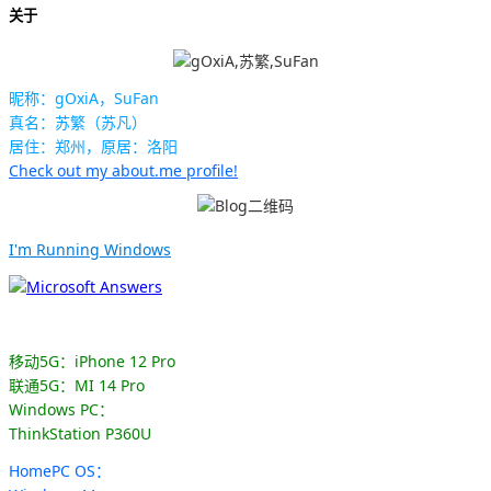
关于
昵称：gOxiA，SuFan
真名：苏繁（苏凡）
居住：郑州，原居：洛阳
Check out my about.me profile!
I'm Running Windows
移动5G：iPhone 12 Pro
联通5G：MI 14 Pro
Windows PC：
ThinkStation P360U
HomePC OS：