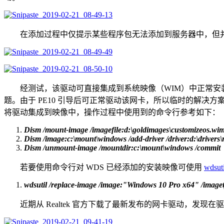
在添加过程中仅提示某些程序包无法添加到服务器中，但并
经测试，该驱动可直接集成到系统映像（WIM）中正常安装
题。由于 PE10 引导后可正常驱动该网卡，所以临时的解决方案即在 WI
将驱动集成到映像中，操作过程中使用到的命令行参考如下：
Dism /mount-image /imagefile:d:\goldimages\customizeos.wi
Dism /image:c:\mount\windows /add-driver /driver:d:\drivers\r
Dism /unmount-image /mountdir:c:\mount\windows /commit
若要使用命令行对 WDS 已经添加的安装映像可使用
wdsuti
wdsutil /replace-image /image:"Windows 10 Pro x64" /imaget
近期从 Realtek 官方下载了最新发布的网卡驱动，发现