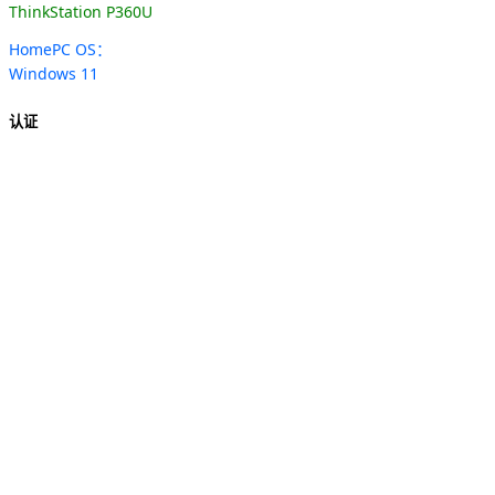
ThinkStation P360U
HomePC OS：
Windows 11
认证