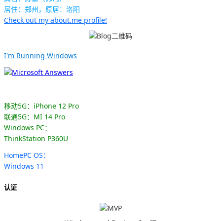
居住：郑州，原居：洛阳
Check out my about.me profile!
I'm Running Windows
移动5G：iPhone 12 Pro
联通5G：MI 14 Pro
Windows PC：
ThinkStation P360U
HomePC OS：
Windows 11
认证