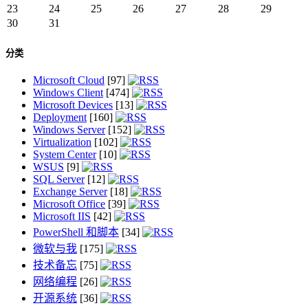
23
24
25
26
27
28
29
30
31
分类
Microsoft Cloud
[97]
Windows Client
[474]
Microsoft Devices
[13]
Deployment
[160]
Windows Server
[152]
Virtualization
[102]
System Center
[10]
WSUS
[9]
SQL Server
[12]
Exchange Server
[18]
Microsoft Office
[39]
Microsoft IIS
[42]
PowerShell 和脚本
[34]
微软与我
[175]
技术备忘
[75]
网络编程
[26]
开源系统
[36]