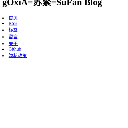
gOxiA=苏繁=SuFan Blog
首页
RSS
标签
留言
关于
Github
隐私政策