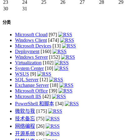
23
24
25
26
27
28
29
30
31
分类
Microsoft Cloud
[97]
Windows Client
[474]
Microsoft Devices
[13]
Deployment
[160]
Windows Server
[152]
Virtualization
[102]
System Center
[10]
WSUS
[9]
SQL Server
[12]
Exchange Server
[18]
Microsoft Office
[39]
Microsoft IIS
[42]
PowerShell 和脚本
[34]
微软与我
[175]
技术备忘
[75]
网络编程
[26]
开源系统
[36]