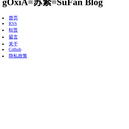
gOxiA=苏繁=SuFan Blog
首页
RSS
标签
留言
关于
Github
隐私政策