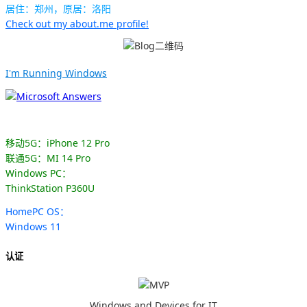
居住：郑州，原居：洛阳
Check out my about.me profile!
I'm Running Windows
移动5G：iPhone 12 Pro
联通5G：MI 14 Pro
Windows PC：
ThinkStation P360U
HomePC OS：
Windows 11
认证
Windows and Devices for IT