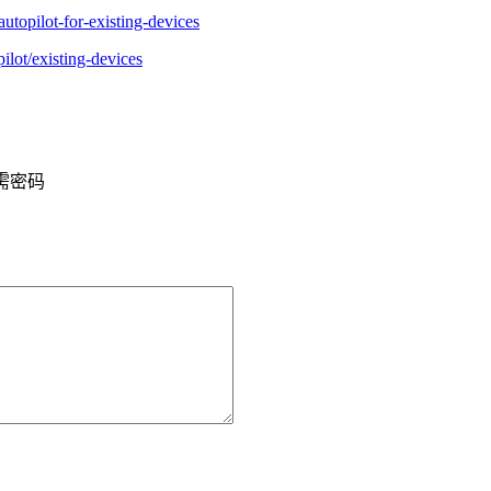
utopilot-for-existing-devices
lot/existing-devices
需密码