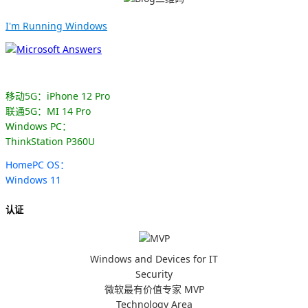
I'm Running Windows
移动5G：iPhone 12 Pro
联通5G：MI 14 Pro
Windows PC：
ThinkStation P360U
HomePC OS：
Windows 11
认证
Windows and Devices for IT
Security
微软最有价值专家 MVP
Technology Area