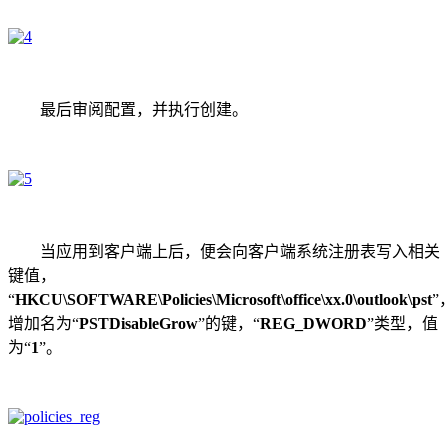
最后审阅配置，并执行创建。
当应用到客户端上后，便会向客户端系统注册表写入相关
键值，
“
HKCU\SOFTWARE\Policies\Microsoft\office\xx.0\outlook\pst
”
增加名为“
PSTDisableGrow
”的键，“
REG_DWORD
”类型，值
为“
1
”。