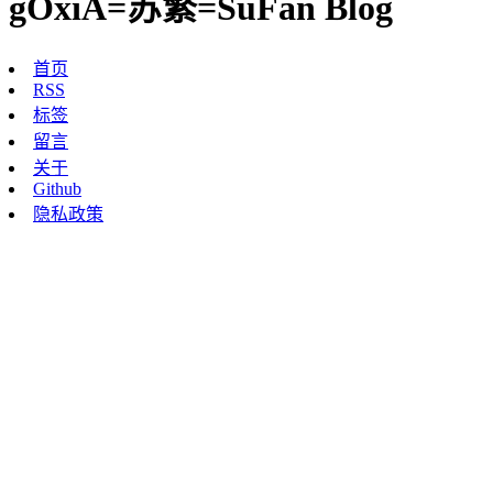
gOxiA=苏繁=SuFan Blog
首页
RSS
标签
留言
关于
Github
隐私政策