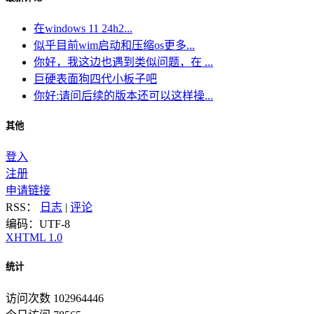
在windows 11 24h2...
似乎目前wim启动和压缩os更多...
你好，我这边也遇到类似问题，在 ...
巨硬表面狗四代小板子吧
你好:请问后续的版本还可以这样操...
其他
登入
注册
申请链接
RSS：
日志
|
评论
编码：UTF-8
XHTML 1.0
统计
访问次数 102964446