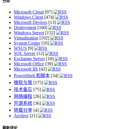
分类
Microsoft Cloud
[97]
Windows Client
[474]
Microsoft Devices
[13]
Deployment
[160]
Windows Server
[152]
Virtualization
[102]
System Center
[10]
WSUS
[9]
SQL Server
[12]
Exchange Server
[18]
Microsoft Office
[39]
Microsoft IIS
[42]
PowerShell 和脚本
[34]
微软与我
[175]
技术备忘
[75]
网络编程
[26]
开源系统
[36]
转载分享
[4]
Archive
[21]
最新评论