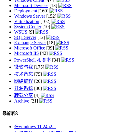
Windows Client
[474]
Microsoft Devices
[13]
Deployment
[160]
Windows Server
[152]
Virtualization
[102]
System Center
[10]
WSUS
[9]
SQL Server
[12]
Exchange Server
[18]
Microsoft Office
[39]
Microsoft IIS
[42]
PowerShell 和脚本
[34]
微软与我
[175]
技术备忘
[75]
网络编程
[26]
开源系统
[36]
转载分享
[4]
Archive
[21]
最新评论
在windows 11 24h2...